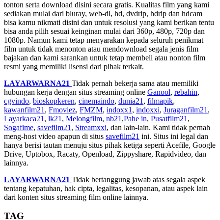
tonton serta download disini secara gratis. Kualitas film yang kami
sediakan mulai dari bluray, web-dl, hd, dvdrip, hdrip dan hdcam
bisa kamu nikmati disini dan untuk resolusi yang kami berikan tentu
bisa anda pilih sesuai keinginan mulai dari 360p, 480p, 720p dan
1080p. Namun kami tetap menyarakan kepada seluruh penikmat
film untuk tidak menonton atau mendownload segala jenis film
bajakan dan kami sarankan untuk tetap membeli atau nonton film
resmi yang memiliki lisensi dari pihak terkait.
LAYARWARNA21
Tidak pernah bekerja sama atau memiliki
hubungan kerja dengan situs streaming online
Ganool
,
rebahin
,
cgvindo
,
bioskopkeren
,
cinemaindo
,
dunia21
,
filmapik
,
kawanfilm21
,
Fmoviez
,
FMZM
,
indoxx1
,
indoxxi
,
Juraganfilm21
,
Layarkaca21
,
lk21
,
Melongfilm
,
nb21
,
Pahe in
,
Pusatfilm21
,
Sogafime
,
savefilm21
,
Streamxxi
, dan lain-lain. Kami tidak pernah
meng-host video apapun di situs
savefilm21
ini. Situs ini legal dan
hanya berisi tautan menuju situs pihak ketiga seperti Acefile, Google
Drive, Uptobox, Racaty, Openload, Zippyshare, Rapidvideo, dan
lainnya.
LAYARWARNA21
Tidak bertanggung jawab atas segala aspek
tentang kepatuhan, hak cipta, legalitas, kesopanan, atau aspek lain
dari konten situs streaming film online lainnya.
TAG