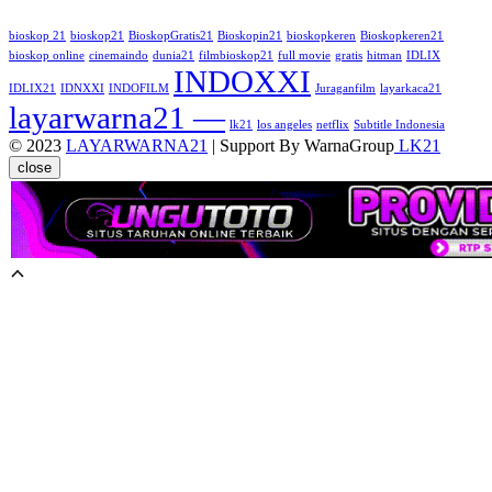
bioskop 21
bioskop21
BioskopGratis21
Bioskopin21
bioskopkeren
Bioskopkeren21
bioskop online
cinemaindo
dunia21
filmbioskop21
full movie
gratis
hitman
IDLIX
INDOXXI
IDLIX21
IDNXXI
INDOFILM
Juraganfilm
layarkaca21
layarwarna21 —
lk21
los angeles
netflix
Subtitle Indonesia
© 2023
LAYARWARNA21
| Support By WarnaGroup
LK21
close