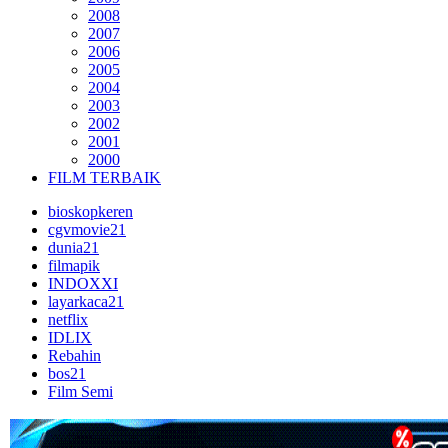
2008
2007
2006
2005
2004
2003
2002
2001
2000
FILM TERBAIK
bioskopkeren
cgvmovie21
dunia21
filmapik
INDOXXI
layarkaca21
netflix
IDLIX
Rebahin
bos21
Film Semi