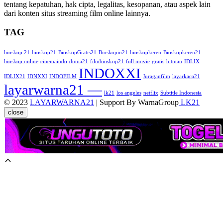
tentang kepatuhan, hak cipta, legalitas, kesopanan, atau aspek lain
dari konten situs streaming film online lainnya.
TAG
bioskop 21
bioskop21
BioskopGratis21
Bioskopin21
bioskopkeren
Bioskopkeren21
bioskop online
cinemaindo
dunia21
filmbioskop21
full movie
gratis
hitman
IDLIX
INDOXXI
IDLIX21
IDNXXI
INDOFILM
Juraganfilm
layarkaca21
layarwarna21 —
lk21
los angeles
netflix
Subtitle Indonesia
© 2023
LAYARWARNA21
| Support By WarnaGroup
LK21
close