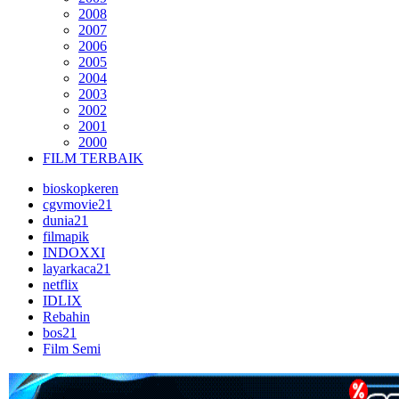
2008
2007
2006
2005
2004
2003
2002
2001
2000
FILM TERBAIK
bioskopkeren
cgvmovie21
dunia21
filmapik
INDOXXI
layarkaca21
netflix
IDLIX
Rebahin
bos21
Film Semi