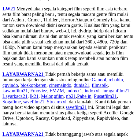
LW21
Menyediakan segala kategori film seperti film asia terbaru
serta film barat paling baru , tentu segala macam genre film mulai
dari Action , Crime , Thriller , Horror Ataupun Comedy bisa kamu
tonton serta download disini secara gratis. Kualitas film yang kami
sediakan mulai dari bluray, web-dl, hd, dvdrip, hdrip dan hdcam
bisa kamu nikmati disini dan untuk resolusi yang kami berikan tentu
bisa anda pilih sesuai keinginan mulai dari 360p, 480p, 720p dan
1080p. Namun kami tetap menyarakan kepada seluruh penikmat
film untuk tidak menonton atau mendownload segala jenis film
bajakan dan kami sarankan untuk tetap membeli atau nonton film
resmi yang memiliki lisensi dari pihak terkait.
LAYARWARNA21
Tidak pernah bekerja sama atau memiliki
hubungan kerja dengan situs streaming online
Ganool
,
rebahin
,
cgvindo
,
bioskopkeren
,
cinemaindo
,
dunia21
,
filmapik
,
kawanfilm21
,
Fmoviez
,
FMZM
,
indoxx1
,
indoxxi
,
Juraganfilm21
,
Layarkaca21
,
lk21
,
Melongfilm
,
nb21
,
Pahe in
,
Pusatfilm21
,
Sogafime
,
savefilm21
,
Streamxxi
, dan lain-lain. Kami tidak pernah
meng-host video apapun di situs
savefilm21
ini. Situs ini legal dan
hanya berisi tautan menuju situs pihak ketiga seperti Acefile, Google
Drive, Uptobox, Racaty, Openload, Zippyshare, Rapidvideo, dan
lainnya.
LAYARWARNA21
Tidak bertanggung jawab atas segala aspek