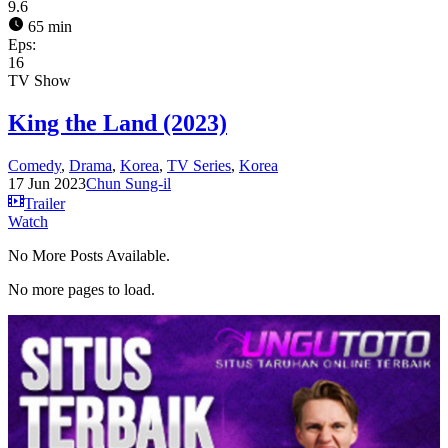
9.6
65 min
Eps:
16
TV Show
King the Land (2023)
Comedy
,
Drama
,
Korea
,
TV Series
,
Korea
17 Jun 2023
Chun Sung-il
Trailer
Watch
No More Posts Available.
No more pages to load.