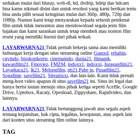
sediakan mulai dari bluray, web-dl, hd, dvdrip, hdrip dan hdcam
bisa kamu nikmati disini dan untuk resolusi yang kami berikan tentu
bisa anda pilih sesuai keinginan mulai dari 360p, 480p, 720p dan
1080p. Namun kami tetap menyarakan kepada seluruh penikmat
film untuk tidak menonton atau mendownload segala jenis film
bajakan dan kami sarankan untuk tetap membeli atau nonton film
resmi yang memiliki lisensi dari pihak terkait.
LAYARWARNA21
Tidak pernah bekerja sama atau memiliki
hubungan kerja dengan situs streaming online
Ganool
,
rebahin
,
cgvindo
,
bioskopkeren
,
cinemaindo
,
dunia21
,
filmapik
,
kawanfilm21
,
Fmoviez
,
FMZM
,
indoxx1
,
indoxxi
,
Juraganfilm21
,
Layarkaca21
,
lk21
,
Melongfilm
,
nb21
,
Pahe in
,
Pusatfilm21
,
Sogafime
,
savefilm21
,
Streamxxi
, dan lain-lain. Kami tidak pernah
meng-host video apapun di situs
savefilm21
ini. Situs ini legal dan
hanya berisi tautan menuju situs pihak ketiga seperti Acefile, Google
Drive, Uptobox, Racaty, Openload, Zippyshare, Rapidvideo, dan
lainnya.
LAYARWARNA21
Tidak bertanggung jawab atas segala aspek
tentang kepatuhan, hak cipta, legalitas, kesopanan, atau aspek lain
dari konten situs streaming film online lainnya.
TAG