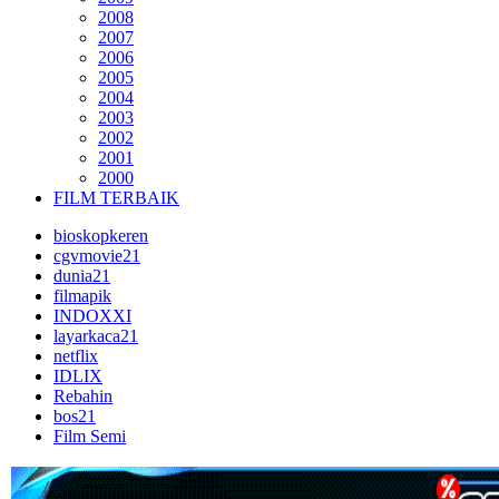
2008
2007
2006
2005
2004
2003
2002
2001
2000
FILM TERBAIK
bioskopkeren
cgvmovie21
dunia21
filmapik
INDOXXI
layarkaca21
netflix
IDLIX
Rebahin
bos21
Film Semi