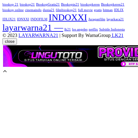
bioskop 21
bioskop21
BioskopGratis21
Bioskopin21
bioskopkeren
Bioskopkeren21
bioskop online
cinemaindo
dunia21
filmbioskop21
full movie
gratis
hitman
IDLIX
INDOXXI
IDLIX21
IDNXXI
INDOFILM
Juraganfilm
layarkaca21
layarwarna21 —
lk21
los angeles
netflix
Subtitle Indonesia
© 2023
LAYARWARNA21
| Support By WarnaGroup
LK21
close