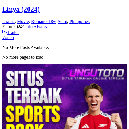
Linya (2024)
Drama
,
Movie
,
Romance18+
,
Semi
,
Philippines
7 Jun 2024
Carlo Alvarez
Trailer
Watch
No More Posts Available.
No more pages to load.