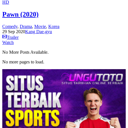
HD
Pawn (2020)
Comedy
,
Drama
,
Movie
,
Korea
29 Sep 2020
Kang Dae-gyu
Trailer
Watch
No More Posts Available.
No more pages to load.