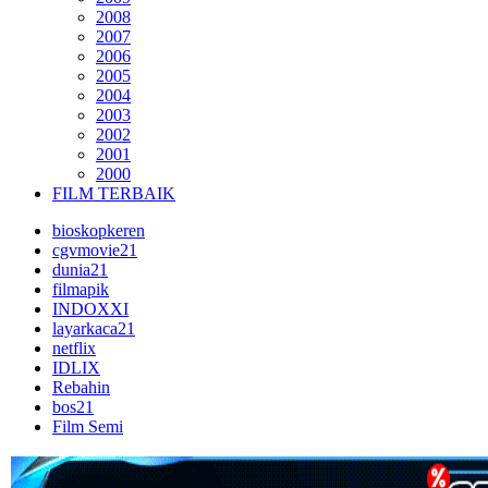
2008
2007
2006
2005
2004
2003
2002
2001
2000
FILM TERBAIK
bioskopkeren
cgvmovie21
dunia21
filmapik
INDOXXI
layarkaca21
netflix
IDLIX
Rebahin
bos21
Film Semi