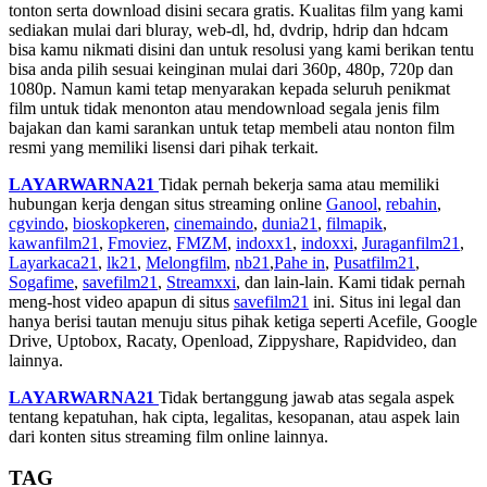
tonton serta download disini secara gratis. Kualitas film yang kami
sediakan mulai dari bluray, web-dl, hd, dvdrip, hdrip dan hdcam
bisa kamu nikmati disini dan untuk resolusi yang kami berikan tentu
bisa anda pilih sesuai keinginan mulai dari 360p, 480p, 720p dan
1080p. Namun kami tetap menyarakan kepada seluruh penikmat
film untuk tidak menonton atau mendownload segala jenis film
bajakan dan kami sarankan untuk tetap membeli atau nonton film
resmi yang memiliki lisensi dari pihak terkait.
LAYARWARNA21
Tidak pernah bekerja sama atau memiliki
hubungan kerja dengan situs streaming online
Ganool
,
rebahin
,
cgvindo
,
bioskopkeren
,
cinemaindo
,
dunia21
,
filmapik
,
kawanfilm21
,
Fmoviez
,
FMZM
,
indoxx1
,
indoxxi
,
Juraganfilm21
,
Layarkaca21
,
lk21
,
Melongfilm
,
nb21
,
Pahe in
,
Pusatfilm21
,
Sogafime
,
savefilm21
,
Streamxxi
, dan lain-lain. Kami tidak pernah
meng-host video apapun di situs
savefilm21
ini. Situs ini legal dan
hanya berisi tautan menuju situs pihak ketiga seperti Acefile, Google
Drive, Uptobox, Racaty, Openload, Zippyshare, Rapidvideo, dan
lainnya.
LAYARWARNA21
Tidak bertanggung jawab atas segala aspek
tentang kepatuhan, hak cipta, legalitas, kesopanan, atau aspek lain
dari konten situs streaming film online lainnya.
TAG