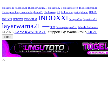
bioskop 21
bioskop21
BioskopGratis21
Bioskopin21
bioskopkeren
Bioskopkeren21
bioskop online
cinemaindo
dunia21
filmbioskop21
full movie
gratis
hitman
IDLIX
INDOXXI
IDLIX21
IDNXXI
INDOFILM
Juraganfilm
layarkaca21
layarwarna21 —
lk21
los angeles
netflix
Subtitle Indonesia
© 2023
LAYARWARNA21
| Support By WarnaGroup
LK21
close