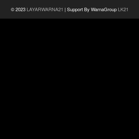
© 2023
LAYARWARNA21
| Support By WarnaGroup
LK21