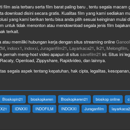
film asia terbaru serta film barat paling baru , tentu segala macam gen
download disini secara gratis. Kualitas film yang kami sediakan mulai
olusi yang kami berikan tentu bisa anda pilih sesuai keinginan mula
lm untuk tidak menonton atau mendownload segala jenis film bajaka
ak terkait.
 atau memiliki hubungan kerja dengan situs streaming online
Ganool
ZM
,
indoxx1
,
indoxxi
,
Juraganfilm21
,
Layarkaca21
,
lk21
,
Melongfilm
,
idak pernah meng-host video apapun di situs
savefilm21
ini. Situs ini l
, Racaty, Openload, Zippyshare, Rapidvideo, dan lainnya.
as segala aspek tentang kepatuhan, hak cipta, legalitas, kesopanan, 
Bioskopin21
bioskopkeren
Bioskopkeren21
bioskop online
c
IX21
IDNXXI
INDOFILM
INDOXXI
Juraganfilm
layarkaca