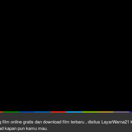
 film online gratis dan download film terbaru , disitus LayarWarna2
load kapan pun kamu mau.