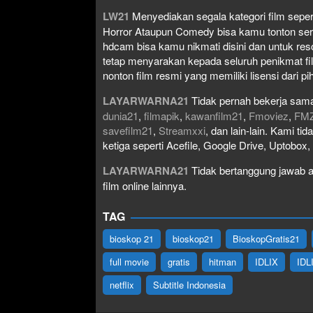
LW21
Menyediakan segala kategori film seperti 
Horror Ataupun Comedy bisa kamu tonton serta 
hdcam bisa kamu nikmati disini dan untuk res
tetap menyarakan kepada seluruh penikmat fi
nonton film resmi yang memiliki lisensi dari pih
LAYARWARNA21
Tidak pernah bekerja sama
dunia21
,
filmapik
,
kawanfilm21
,
Fmoviez
,
FM
savefilm21
,
Streamxxi
, dan lain-lain. Kami t
ketiga seperti Acefile, Google Drive, Uptobox
LAYARWARNA21
Tidak bertanggung jawab at
film online lainnya.
TAG
bioskop 21
bioskop21
BioskopGratis21
full movie
gratis
hitman
IDLIX
IDL
netflix
Subtitle Indonesia