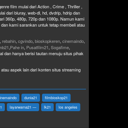
re film mulai dari Action , Crime , Thriller ,
 dari bluray, web-dl, hd, dvdrip, hdrip dan
i dari 360p, 480p, 720p dan 1080p. Namun kami
n dan kami sarankan untuk tetap membeli atau
,
rebahin
,
cgvindo
,
bioskopkeren
,
cinemaindo
,
nb21
,
Pahe in
,
Pusatfilm21
,
Sogafime
,
egal dan hanya berisi tautan menuju situs pihak
atau aspek lain dari konten situs streaming
inemaindo
dunia21
filmbioskop21
21
layarwarna21 —
lk21
los angeles