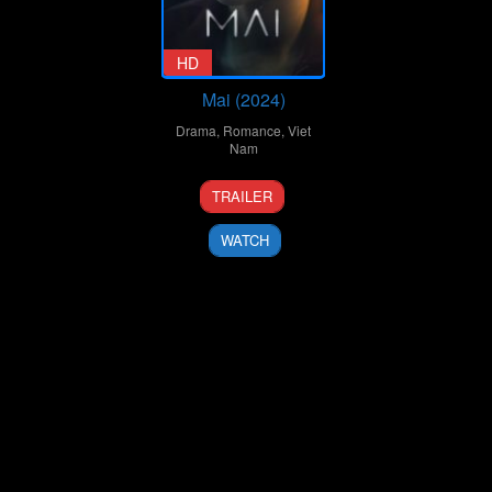
HD
Mai (2024)
Drama
,
Romance
,
Viet
Nam
10
Trấn
TRAILER
Feb
Thành
2024
WATCH