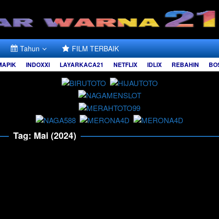
Tahun
FILM TERBAIK
MAPIK
INDOXXI
LAYARKACA21
NETFLIX
IDLIX
REBAHIN
BO
Tag:
Mai (2024)