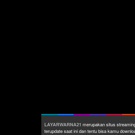
LAYARWARNA21
merupakan situs streaming
terupdate saat ini dan tentu bisa kamu down