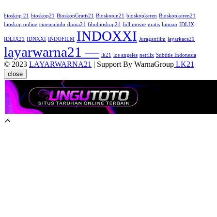
bioskop 21
bioskop21
BioskopGratis21
Bioskopin21
bioskopkeren
Bioskopkeren21
bioskop online
cinemaindo
dunia21
filmbioskop21
full movie
gratis
hitman
IDLIX
INDOXXI
IDLIX21
IDNXXI
INDOFILM
Juraganfilm
layarkaca21
layarwarna21 —
lk21
los angeles
netflix
Subtitle Indonesia
© 2023
LAYARWARNA21
| Support By WarnaGroup
LK21
close