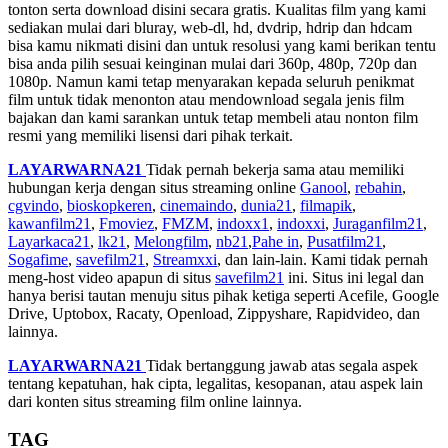
tonton serta download disini secara gratis. Kualitas film yang kami
sediakan mulai dari bluray, web-dl, hd, dvdrip, hdrip dan hdcam
bisa kamu nikmati disini dan untuk resolusi yang kami berikan tentu
bisa anda pilih sesuai keinginan mulai dari 360p, 480p, 720p dan
1080p. Namun kami tetap menyarakan kepada seluruh penikmat
film untuk tidak menonton atau mendownload segala jenis film
bajakan dan kami sarankan untuk tetap membeli atau nonton film
resmi yang memiliki lisensi dari pihak terkait.
LAYARWARNA21
Tidak pernah bekerja sama atau memiliki
hubungan kerja dengan situs streaming online
Ganool
,
rebahin
,
cgvindo
,
bioskopkeren
,
cinemaindo
,
dunia21
,
filmapik
,
kawanfilm21
,
Fmoviez
,
FMZM
,
indoxx1
,
indoxxi
,
Juraganfilm21
,
Layarkaca21
,
lk21
,
Melongfilm
,
nb21
,
Pahe in
,
Pusatfilm21
,
Sogafime
,
savefilm21
,
Streamxxi
, dan lain-lain. Kami tidak pernah
meng-host video apapun di situs
savefilm21
ini. Situs ini legal dan
hanya berisi tautan menuju situs pihak ketiga seperti Acefile, Google
Drive, Uptobox, Racaty, Openload, Zippyshare, Rapidvideo, dan
lainnya.
LAYARWARNA21
Tidak bertanggung jawab atas segala aspek
tentang kepatuhan, hak cipta, legalitas, kesopanan, atau aspek lain
dari konten situs streaming film online lainnya.
TAG