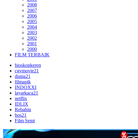
2008
2007
2006
2005
2004
2003
2002
2001
2000
FILM TERBAIK
bioskopkeren
cgvmovie21
dunia21
filmapik
INDOXXI
layarkaca21
netflix
IDLIX
Rebahin
bos21
Film Semi