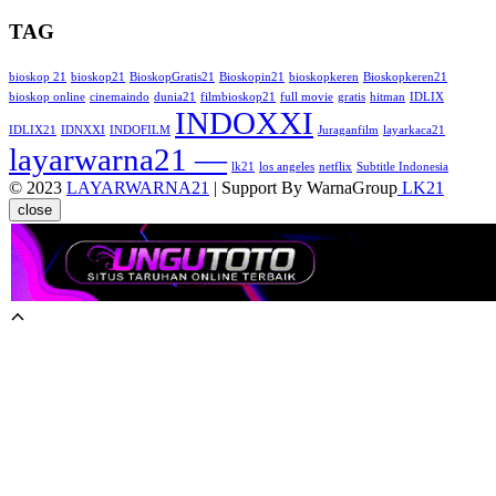
TAG
bioskop 21
bioskop21
BioskopGratis21
Bioskopin21
bioskopkeren
Bioskopkeren21
bioskop online
cinemaindo
dunia21
filmbioskop21
full movie
gratis
hitman
IDLIX
INDOXXI
IDLIX21
IDNXXI
INDOFILM
Juraganfilm
layarkaca21
layarwarna21 —
lk21
los angeles
netflix
Subtitle Indonesia
© 2023
LAYARWARNA21
| Support By WarnaGroup
LK21
close