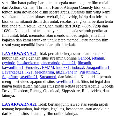
serta film barat paling baru , tentu segala macam genre film mulai
dari Action , Crime , Thriller , Horror Ataupun Comedy bisa kamu
tonton serta download disini secara gratis. Kualitas film yang kami
sediakan mulai dari bluray, web-dl, hd, dvdrip, hdrip dan hdcam
bisa kamu nikmati disini dan untuk resolusi yang kami berikan tentu
bisa anda pilih sesuai keinginan mulai dari 360p, 480p, 720p dan
1080p. Namun kami tetap menyarakan kepada seluruh penikmat
film untuk tidak menonton atau mendownload segala jenis film
bajakan dan kami sarankan untuk tetap membeli atau nonton film
resmi yang memiliki lisensi dari pihak terkait.
LAYARWARNA21
Tidak pernah bekerja sama atau memiliki
hubungan kerja dengan situs streaming online
Ganool
,
rebahin
,
cgvindo
,
bioskopkeren
,
cinemaindo
,
dunia21
,
filmapik
,
kawanfilm21
,
Fmoviez
,
FMZM
,
indoxx1
,
indoxxi
,
Juraganfilm21
,
Layarkaca21
,
lk21
,
Melongfilm
,
nb21
,
Pahe in
,
Pusatfilm21
,
Sogafime
,
savefilm21
,
Streamxxi
, dan lain-lain. Kami tidak pernah
meng-host video apapun di situs
savefilm21
ini. Situs ini legal dan
hanya berisi tautan menuju situs pihak ketiga seperti Acefile, Google
Drive, Uptobox, Racaty, Openload, Zippyshare, Rapidvideo, dan
lainnya.
LAYARWARNA21
Tidak bertanggung jawab atas segala aspek
tentang kepatuhan, hak cipta, legalitas, kesopanan, atau aspek lain
dari konten situs streaming film online lainnya.