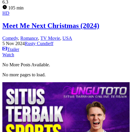
6.3
105 min
HD
Meet Me Next Christmas (2024)
Comedy
,
Romance
,
TV Movie
,
USA
5 Nov 2024
Rusty Cundieff
Trailer
Watch
No More Posts Available.
No more pages to load.