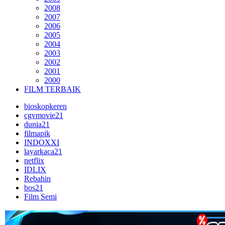
2008
2007
2006
2005
2004
2003
2002
2001
2000
FILM TERBAIK
bioskopkeren
cgvmovie21
dunia21
filmapik
INDOXXI
layarkaca21
netflix
IDLIX
Rebahin
bos21
Film Semi