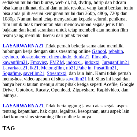
sediakan mulai dari bluray, web-dl, hd, dvdrip, hdrip dan hdcam
bisa kamu nikmati disini dan untuk resolusi yang kami berikan tentu
bisa anda pilih sesuai keinginan mulai dari 360p, 480p, 720p dan
1080p. Namun kami tetap menyarakan kepada seluruh penikmat
film untuk tidak menonton atau mendownload segala jenis film
bajakan dan kami sarankan untuk tetap membeli atau nonton film
resmi yang memiliki lisensi dari pihak terkait.
LAYARWARNA21
Tidak pernah bekerja sama atau memiliki
hubungan kerja dengan situs streaming online
Ganool
,
rebahin
,
cgvindo
,
bioskopkeren
,
cinemaindo
,
dunia21
,
filmapik
,
kawanfilm21
,
Fmoviez
,
FMZM
,
indoxx1
,
indoxxi
,
Juraganfilm21
,
Layarkaca21
,
lk21
,
Melongfilm
,
nb21
,
Pahe in
,
Pusatfilm21
,
Sogafime
,
savefilm21
,
Streamxxi
, dan lain-lain. Kami tidak pernah
meng-host video apapun di situs
savefilm21
ini. Situs ini legal dan
hanya berisi tautan menuju situs pihak ketiga seperti Acefile, Google
Drive, Uptobox, Racaty, Openload, Zippyshare, Rapidvideo, dan
lainnya.
LAYARWARNA21
Tidak bertanggung jawab atas segala aspek
tentang kepatuhan, hak cipta, legalitas, kesopanan, atau aspek lain
dari konten situs streaming film online lainnya.
TAG