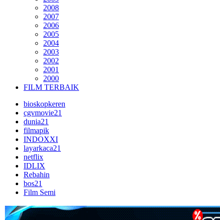
2008
2007
2006
2005
2004
2003
2002
2001
2000
FILM TERBAIK
bioskopkeren
cgvmovie21
dunia21
filmapik
INDOXXI
layarkaca21
netflix
IDLIX
Rebahin
bos21
Film Semi