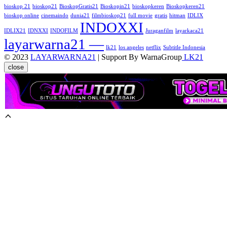
bioskop 21
bioskop21
BioskopGratis21
Bioskopin21
bioskopkeren
Bioskopkeren21
bioskop online
cinemaindo
dunia21
filmbioskop21
full movie
gratis
hitman
IDLIX
INDOXXI
IDLIX21
IDNXXI
INDOFILM
Juraganfilm
layarkaca21
layarwarna21 —
lk21
los angeles
netflix
Subtitle Indonesia
© 2023
LAYARWARNA21
| Support By WarnaGroup
LK21
close