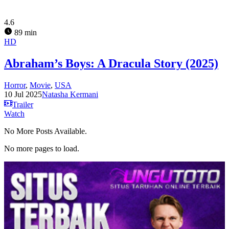
4.6
89 min
HD
Abraham’s Boys: A Dracula Story (2025)
Horror
,
Movie
,
USA
10 Jul 2025
Natasha Kermani
Trailer
Watch
No More Posts Available.
No more pages to load.