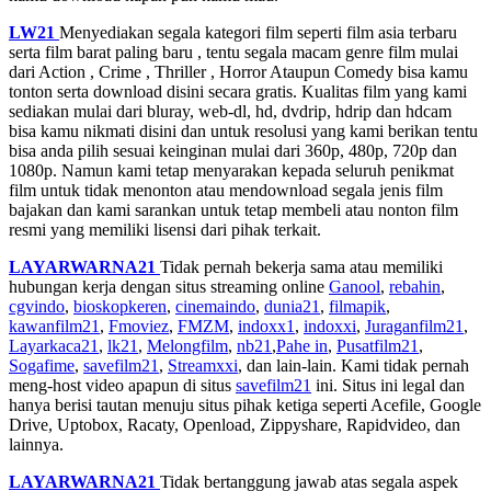
LW21
Menyediakan segala kategori film seperti film asia terbaru
serta film barat paling baru , tentu segala macam genre film mulai
dari Action , Crime , Thriller , Horror Ataupun Comedy bisa kamu
tonton serta download disini secara gratis. Kualitas film yang kami
sediakan mulai dari bluray, web-dl, hd, dvdrip, hdrip dan hdcam
bisa kamu nikmati disini dan untuk resolusi yang kami berikan tentu
bisa anda pilih sesuai keinginan mulai dari 360p, 480p, 720p dan
1080p. Namun kami tetap menyarakan kepada seluruh penikmat
film untuk tidak menonton atau mendownload segala jenis film
bajakan dan kami sarankan untuk tetap membeli atau nonton film
resmi yang memiliki lisensi dari pihak terkait.
LAYARWARNA21
Tidak pernah bekerja sama atau memiliki
hubungan kerja dengan situs streaming online
Ganool
,
rebahin
,
cgvindo
,
bioskopkeren
,
cinemaindo
,
dunia21
,
filmapik
,
kawanfilm21
,
Fmoviez
,
FMZM
,
indoxx1
,
indoxxi
,
Juraganfilm21
,
Layarkaca21
,
lk21
,
Melongfilm
,
nb21
,
Pahe in
,
Pusatfilm21
,
Sogafime
,
savefilm21
,
Streamxxi
, dan lain-lain. Kami tidak pernah
meng-host video apapun di situs
savefilm21
ini. Situs ini legal dan
hanya berisi tautan menuju situs pihak ketiga seperti Acefile, Google
Drive, Uptobox, Racaty, Openload, Zippyshare, Rapidvideo, dan
lainnya.
LAYARWARNA21
Tidak bertanggung jawab atas segala aspek