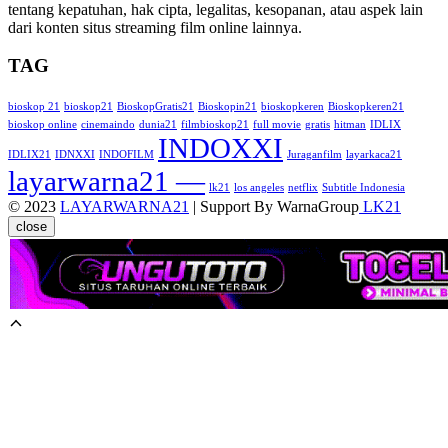
tentang kepatuhan, hak cipta, legalitas, kesopanan, atau aspek lain
dari konten situs streaming film online lainnya.
TAG
bioskop 21
bioskop21
BioskopGratis21
Bioskopin21
bioskopkeren
Bioskopkeren21
bioskop online
cinemaindo
dunia21
filmbioskop21
full movie
gratis
hitman
IDLIX
INDOXXI
IDLIX21
IDNXXI
INDOFILM
Juraganfilm
layarkaca21
layarwarna21 —
lk21
los angeles
netflix
Subtitle Indonesia
© 2023
LAYARWARNA21
| Support By WarnaGroup
LK21
close