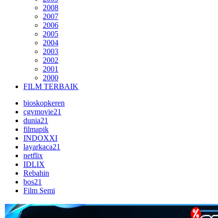
2008
2007
2006
2005
2004
2003
2002
2001
2000
FILM TERBAIK
bioskopkeren
cgvmovie21
dunia21
filmapik
INDOXXI
layarkaca21
netflix
IDLIX
Rebahin
bos21
Film Semi