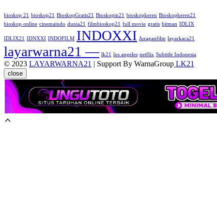
bioskop 21
bioskop21
BioskopGratis21
Bioskopin21
bioskopkeren
Bioskopkeren21
bioskop online
cinemaindo
dunia21
filmbioskop21
full movie
gratis
hitman
IDLIX
INDOXXI
IDLIX21
IDNXXI
INDOFILM
Juraganfilm
layarkaca21
layarwarna21 —
lk21
los angeles
netflix
Subtitle Indonesia
© 2023
LAYARWARNA21
| Support By WarnaGroup
LK21
close