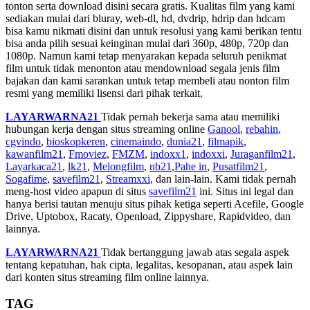
tonton serta download disini secara gratis. Kualitas film yang kami
sediakan mulai dari bluray, web-dl, hd, dvdrip, hdrip dan hdcam
bisa kamu nikmati disini dan untuk resolusi yang kami berikan tentu
bisa anda pilih sesuai keinginan mulai dari 360p, 480p, 720p dan
1080p. Namun kami tetap menyarakan kepada seluruh penikmat
film untuk tidak menonton atau mendownload segala jenis film
bajakan dan kami sarankan untuk tetap membeli atau nonton film
resmi yang memiliki lisensi dari pihak terkait.
LAYARWARNA21
Tidak pernah bekerja sama atau memiliki
hubungan kerja dengan situs streaming online
Ganool
,
rebahin
,
cgvindo
,
bioskopkeren
,
cinemaindo
,
dunia21
,
filmapik
,
kawanfilm21
,
Fmoviez
,
FMZM
,
indoxx1
,
indoxxi
,
Juraganfilm21
,
Layarkaca21
,
lk21
,
Melongfilm
,
nb21
,
Pahe in
,
Pusatfilm21
,
Sogafime
,
savefilm21
,
Streamxxi
, dan lain-lain. Kami tidak pernah
meng-host video apapun di situs
savefilm21
ini. Situs ini legal dan
hanya berisi tautan menuju situs pihak ketiga seperti Acefile, Google
Drive, Uptobox, Racaty, Openload, Zippyshare, Rapidvideo, dan
lainnya.
LAYARWARNA21
Tidak bertanggung jawab atas segala aspek
tentang kepatuhan, hak cipta, legalitas, kesopanan, atau aspek lain
dari konten situs streaming film online lainnya.
TAG