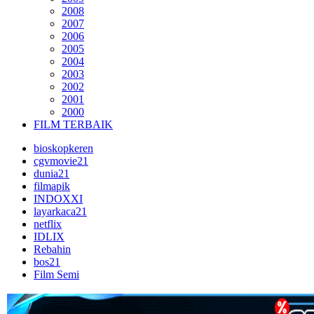
2008
2007
2006
2005
2004
2003
2002
2001
2000
FILM TERBAIK
bioskopkeren
cgvmovie21
dunia21
filmapik
INDOXXI
layarkaca21
netflix
IDLIX
Rebahin
bos21
Film Semi