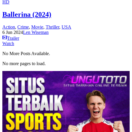
HD
Ballerina (2024)
Action
,
Crime
,
Movie
,
Thriller
,
USA
6 Jun 2024
Len Wiseman
Trailer
Watch
No More Posts Available.
No more pages to load.