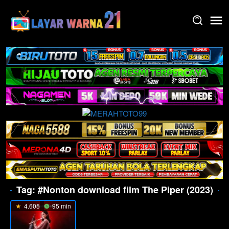
Skip
to
content
Tag:
#Nonton download film The Piper (2023)
4.605
95 min