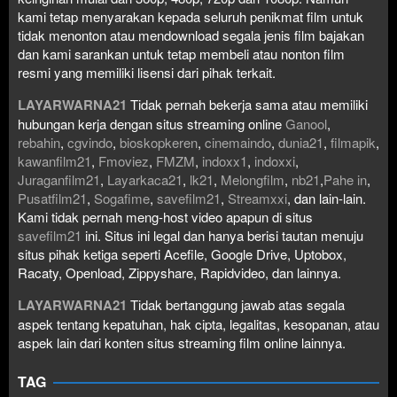
kami tetap menyarakan kepada seluruh penikmat film untuk
tidak menonton atau mendownload segala jenis film bajakan
dan kami sarankan untuk tetap membeli atau nonton film
resmi yang memiliki lisensi dari pihak terkait.
LAYARWARNA21
Tidak pernah bekerja sama atau memiliki
hubungan kerja dengan situs streaming online
Ganool
,
rebahin
,
cgvindo
,
bioskopkeren
,
cinemaindo
,
dunia21
,
filmapik
,
kawanfilm21
,
Fmoviez
,
FMZM
,
indoxx1
,
indoxxi
,
Juraganfilm21
,
Layarkaca21
,
lk21
,
Melongfilm
,
nb21
,
Pahe in
,
Pusatfilm21
,
Sogafime
,
savefilm21
,
Streamxxi
, dan lain-lain.
Kami tidak pernah meng-host video apapun di situs
savefilm21
ini. Situs ini legal dan hanya berisi tautan menuju
situs pihak ketiga seperti Acefile, Google Drive, Uptobox,
Racaty, Openload, Zippyshare, Rapidvideo, dan lainnya.
LAYARWARNA21
Tidak bertanggung jawab atas segala
aspek tentang kepatuhan, hak cipta, legalitas, kesopanan, atau
aspek lain dari konten situs streaming film online lainnya.
TAG