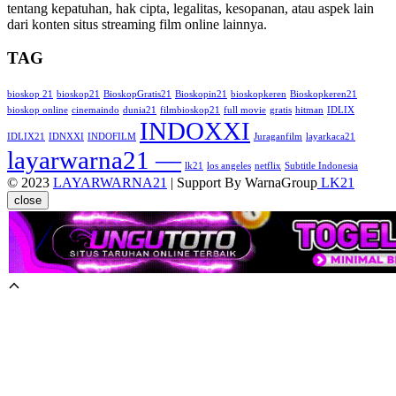
tentang kepatuhan, hak cipta, legalitas, kesopanan, atau aspek lain
dari konten situs streaming film online lainnya.
TAG
bioskop 21
bioskop21
BioskopGratis21
Bioskopin21
bioskopkeren
Bioskopkeren21
bioskop online
cinemaindo
dunia21
filmbioskop21
full movie
gratis
hitman
IDLIX
INDOXXI
IDLIX21
IDNXXI
INDOFILM
Juraganfilm
layarkaca21
layarwarna21 —
lk21
los angeles
netflix
Subtitle Indonesia
© 2023
LAYARWARNA21
| Support By WarnaGroup
LK21
close