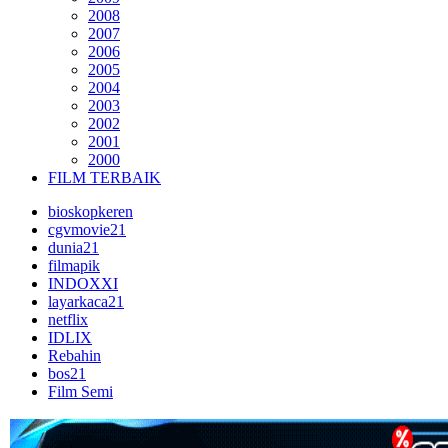
2008
2007
2006
2005
2004
2003
2002
2001
2000
FILM TERBAIK
bioskopkeren
cgvmovie21
dunia21
filmapik
INDOXXI
layarkaca21
netflix
IDLIX
Rebahin
bos21
Film Semi