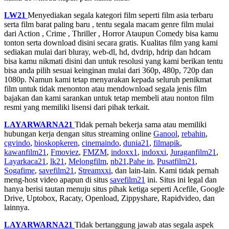
LW21
Menyediakan segala kategori film seperti film asia terbaru
serta film barat paling baru , tentu segala macam genre film mulai
dari Action , Crime , Thriller , Horror Ataupun Comedy bisa kamu
tonton serta download disini secara gratis. Kualitas film yang kami
sediakan mulai dari bluray, web-dl, hd, dvdrip, hdrip dan hdcam
bisa kamu nikmati disini dan untuk resolusi yang kami berikan tentu
bisa anda pilih sesuai keinginan mulai dari 360p, 480p, 720p dan
1080p. Namun kami tetap menyarakan kepada seluruh penikmat
film untuk tidak menonton atau mendownload segala jenis film
bajakan dan kami sarankan untuk tetap membeli atau nonton film
resmi yang memiliki lisensi dari pihak terkait.
LAYARWARNA21
Tidak pernah bekerja sama atau memiliki
hubungan kerja dengan situs streaming online
Ganool
,
rebahin
,
cgvindo
,
bioskopkeren
,
cinemaindo
,
dunia21
,
filmapik
,
kawanfilm21
,
Fmoviez
,
FMZM
,
indoxx1
,
indoxxi
,
Juraganfilm21
,
Layarkaca21
,
lk21
,
Melongfilm
,
nb21
,
Pahe in
,
Pusatfilm21
,
Sogafime
,
savefilm21
,
Streamxxi
, dan lain-lain. Kami tidak pernah
meng-host video apapun di situs
savefilm21
ini. Situs ini legal dan
hanya berisi tautan menuju situs pihak ketiga seperti Acefile, Google
Drive, Uptobox, Racaty, Openload, Zippyshare, Rapidvideo, dan
lainnya.
LAYARWARNA21
Tidak bertanggung jawab atas segala aspek