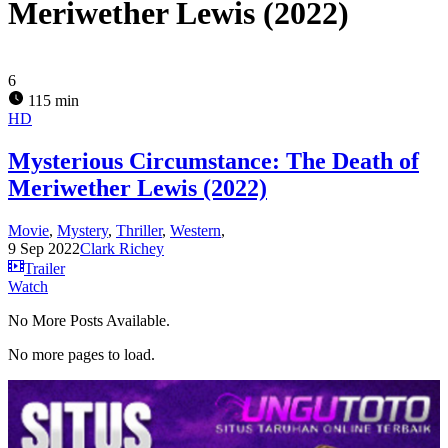
Meriwether Lewis (2022)
6
115 min
HD
Mysterious Circumstance: The Death of
Meriwether Lewis (2022)
Movie
,
Mystery
,
Thriller
,
Western
,
9 Sep 2022
Clark Richey
Trailer
Watch
No More Posts Available.
No more pages to load.