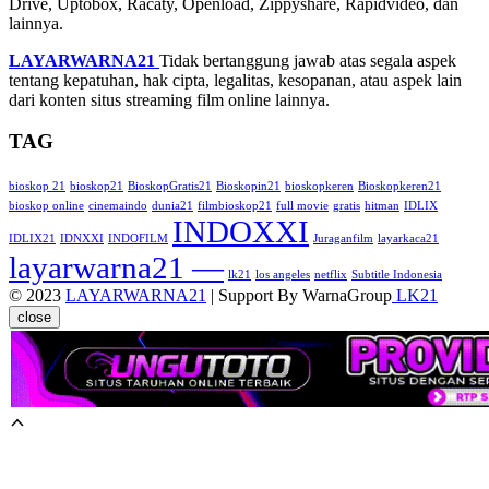
Drive, Uptobox, Racaty, Openload, Zippyshare, Rapidvideo, dan
lainnya.
LAYARWARNA21
Tidak bertanggung jawab atas segala aspek
tentang kepatuhan, hak cipta, legalitas, kesopanan, atau aspek lain
dari konten situs streaming film online lainnya.
TAG
bioskop 21
bioskop21
BioskopGratis21
Bioskopin21
bioskopkeren
Bioskopkeren21
bioskop online
cinemaindo
dunia21
filmbioskop21
full movie
gratis
hitman
IDLIX
INDOXXI
IDLIX21
IDNXXI
INDOFILM
Juraganfilm
layarkaca21
layarwarna21 —
lk21
los angeles
netflix
Subtitle Indonesia
© 2023
LAYARWARNA21
| Support By WarnaGroup
LK21
close