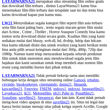
LAYARWARNA21
merupakan situs streaming film online gratis
dan download film terbaru , disitus LayarWarna21 kamu bisa
menemukan film-film terbaru dan terupdate saat ini dan tentu bisa
kamu download kapan pun kamu mau.
LW21
Menyediakan segala kategori film seperti film asia terbaru
serta film barat paling baru , tentu segala macam genre film mulai
dari Action , Crime , Thriller , Horror Ataupun Comedy bisa kamu
tonton serta download disini secara gratis. Kualitas film yang kami
sediakan mulai dari bluray, web-dl, hd, dvdrip, hdrip dan hdcam
bisa kamu nikmati disini dan untuk resolusi yang kami berikan tentu
bisa anda pilih sesuai keinginan mulai dari 360p, 480p, 720p dan
1080p. Namun kami tetap menyarakan kepada seluruh penikmat
film untuk tidak menonton atau mendownload segala jenis film
bajakan dan kami sarankan untuk tetap membeli atau nonton film
resmi yang memiliki lisensi dari pihak terkait.
LAYARWARNA21
Tidak pernah bekerja sama atau memiliki
hubungan kerja dengan situs streaming online
Ganool
,
rebahin
,
cgvindo
,
bioskopkeren
,
cinemaindo
,
dunia21
,
filmapik
,
kawanfilm21
,
Fmoviez
,
FMZM
,
indoxx1
,
indoxxi
,
Juraganfilm21
,
Layarkaca21
,
lk21
,
Melongfilm
,
nb21
,
Pahe in
,
Pusatfilm21
,
Sogafime
,
savefilm21
,
Streamxxi
, dan lain-lain. Kami tidak pernah
meng-host video apapun di situs
savefilm21
ini. Situs ini legal dan
hanya berisi tautan menuju situs pihak ketiga seperti Acefile, Google