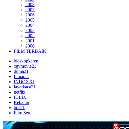
2008
2007
2006
2005
2004
2003
2002
2001
2000
FILM TERBAIK
bioskopkeren
cgvmovie21
dunia21
filmapik
INDOXXI
layarkaca21
netflix
IDLIX
Rebahin
bos21
Film Semi