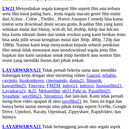
LW21
Menyediakan segala kategori film seperti film asia terbaru
serta film barat paling baru , tentu segala macam genre film mulai
dari Action , Crime , Thriller , Horror Ataupun Comedy bisa kamu
tonton serta download disini secara gratis. Kualitas film yang kami
sediakan mulai dari bluray, web-dl, hd, dvdrip, hdrip dan hdcam
bisa kamu nikmati disini dan untuk resolusi yang kami berikan tentu
bisa anda pilih sesuai keinginan mulai dari 360p, 480p, 720p dan
1080p. Namun kami tetap menyarakan kepada seluruh penikmat
film untuk tidak menonton atau mendownload segala jenis film
bajakan dan kami sarankan untuk tetap membeli atau nonton film
resmi yang memiliki lisensi dari pihak terkait.
LAYARWARNA21
Tidak pernah bekerja sama atau memiliki
hubungan kerja dengan situs streaming online
Ganool
,
rebahin
,
cgvindo
,
bioskopkeren
,
cinemaindo
,
dunia21
,
filmapik
,
kawanfilm21
,
Fmoviez
,
FMZM
,
indoxx1
,
indoxxi
,
Juraganfilm21
,
Layarkaca21
,
lk21
,
Melongfilm
,
nb21
,
Pahe in
,
Pusatfilm21
,
Sogafime
,
savefilm21
,
Streamxxi
, dan lain-lain. Kami tidak pernah
meng-host video apapun di situs
savefilm21
ini. Situs ini legal dan
hanya berisi tautan menuju situs pihak ketiga seperti Acefile, Google
Drive, Uptobox, Racaty, Openload, Zippyshare, Rapidvideo, dan
lainnya.
LAYARWARNA21
Tidak bertanggung jawab atas segala aspek