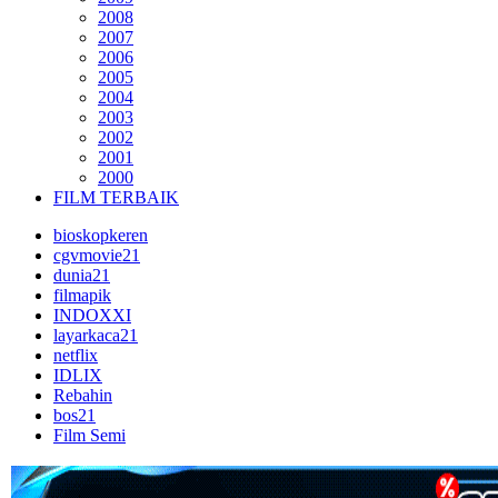
2008
2007
2006
2005
2004
2003
2002
2001
2000
FILM TERBAIK
bioskopkeren
cgvmovie21
dunia21
filmapik
INDOXXI
layarkaca21
netflix
IDLIX
Rebahin
bos21
Film Semi