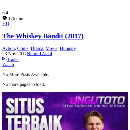
6.4
126 min
HD
The Whiskey Bandit (2017)
Action
,
Crime
,
Drama
,
Movie
,
Hungary
23 Nov 2017
Nimród Antal
Trailer
Watch
No More Posts Available.
No more pages to load.