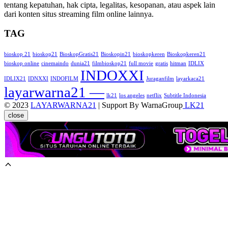
tentang kepatuhan, hak cipta, legalitas, kesopanan, atau aspek lain
dari konten situs streaming film online lainnya.
TAG
bioskop 21
bioskop21
BioskopGratis21
Bioskopin21
bioskopkeren
Bioskopkeren21
bioskop online
cinemaindo
dunia21
filmbioskop21
full movie
gratis
hitman
IDLIX
INDOXXI
IDLIX21
IDNXXI
INDOFILM
Juraganfilm
layarkaca21
layarwarna21 —
lk21
los angeles
netflix
Subtitle Indonesia
© 2023
LAYARWARNA21
| Support By WarnaGroup
LK21
close