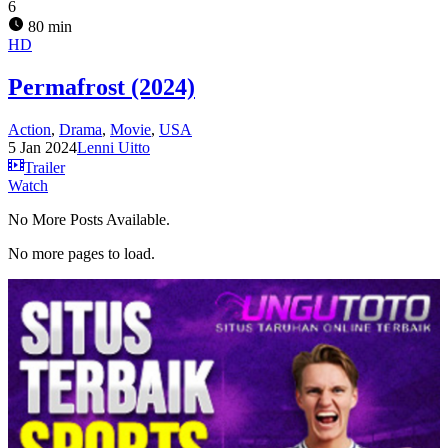
6
80 min
HD
Permafrost (2024)
Action
,
Drama
,
Movie
,
USA
5 Jan 2024
Lenni Uitto
Trailer
Watch
No More Posts Available.
No more pages to load.