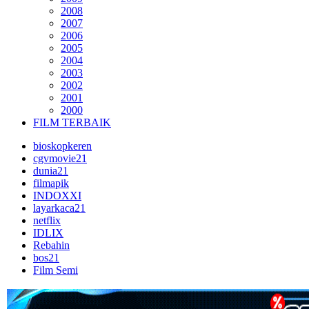
2008
2007
2006
2005
2004
2003
2002
2001
2000
FILM TERBAIK
bioskopkeren
cgvmovie21
dunia21
filmapik
INDOXXI
layarkaca21
netflix
IDLIX
Rebahin
bos21
Film Semi