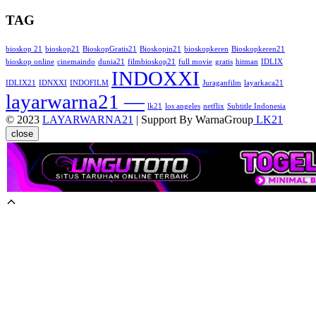
TAG
bioskop 21
bioskop21
BioskopGratis21
Bioskopin21
bioskopkeren
Bioskopkeren21
bioskop online
cinemaindo
dunia21
filmbioskop21
full movie
gratis
hitman
IDLIX
INDOXXI
IDLIX21
IDNXXI
INDOFILM
Juraganfilm
layarkaca21
layarwarna21 —
lk21
los angeles
netflix
Subtitle Indonesia
© 2023
LAYARWARNA21
| Support By WarnaGroup
LK21
close