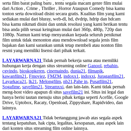
serta film barat paling baru , tentu segala macam genre film mulai
dari Action , Crime , Thriller , Horror Ataupun Comedy bisa kamu
tonton serta download disini secara gratis. Kualitas film yang kami
sediakan mulai dari bluray, web-dl, hd, dvdrip, hdrip dan hdcam
bisa kamu nikmati disini dan untuk resolusi yang kami berikan tentu
bisa anda pilih sesuai keinginan mulai dari 360p, 480p, 720p dan
1080p. Namun kami tetap menyarakan kepada seluruh penikmat
film untuk tidak menonton atau mendownload segala jenis film
bajakan dan kami sarankan untuk tetap membeli atau nonton film
resmi yang memiliki lisensi dari pihak terkait.
LAYARWARNA21
Tidak pernah bekerja sama atau memiliki
hubungan kerja dengan situs streaming online
Ganool
,
rebahin
,
cgvindo
,
bioskopkeren
,
cinemaindo
,
dunia21
,
filmapik
,
kawanfilm21
,
Fmoviez
,
FMZM
,
indoxx1
,
indoxxi
,
Juraganfilm21
,
Layarkaca21
,
lk21
,
Melongfilm
,
nb21
,
Pahe in
,
Pusatfilm21
,
Sogafime
,
savefilm21
,
Streamxxi
, dan lain-lain. Kami tidak pernah
meng-host video apapun di situs
savefilm21
ini. Situs ini legal dan
hanya berisi tautan menuju situs pihak ketiga seperti Acefile, Google
Drive, Uptobox, Racaty, Openload, Zippyshare, Rapidvideo, dan
lainnya.
LAYARWARNA21
Tidak bertanggung jawab atas segala aspek
tentang kepatuhan, hak cipta, legalitas, kesopanan, atau aspek lain
dari konten situs streaming film online lainnya.