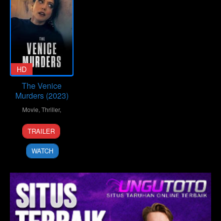
HD
The Venice
Murders (2023)
Movie
,
Thriller
,
8
Lane
TRAILER
Oct
Shefter
2023
Bishop
WATCH