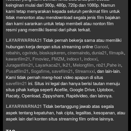
keinginan mulai dari 360p, 480p, 720p dan 1080p. Namun
kami tetap menyarakan kepada seluruh penikmat film untuk
tidak menonton atau mendownload segala jenis film bajakan
dan kami sarankan untuk tetap membeli atau nonton film
resmi yang memiliki lisensi dari pihak terkait.
LAYARWARNA21
Tidak pernah bekerja sama atau memiliki
hubungan kerja dengan situs streaming online
Ganool
,
rebahin
,
cgvindo
,
bioskopkeren
,
cinemaindo
,
dunia21
,
filmapik
,
kawanfilm21
,
Fmoviez
,
FMZM
,
indoxx1
,
indoxxi
,
Juraganfilm21
,
Layarkaca21
,
lk21
,
Melongfilm
,
nb21
,
Pahe in
,
Pusatfilm21
,
Sogafime
,
savefilm21
,
Streamxxi
, dan lain-lain.
Kami tidak pernah meng-host video apapun di situs
savefilm21
ini. Situs ini legal dan hanya berisi tautan menuju
situs pihak ketiga seperti Acefile, Google Drive, Uptobox,
Racaty, Openload, Zippyshare, Rapidvideo, dan lainnya.
LAYARWARNA21
Tidak bertanggung jawab atas segala
aspek tentang kepatuhan, hak cipta, legalitas, kesopanan, atau
aspek lain dari konten situs streaming film online lainnya.