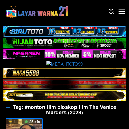
Skip
to
content
Tag:
#nonton film bioskop film The Venice
Murders (2023)
4
85 min