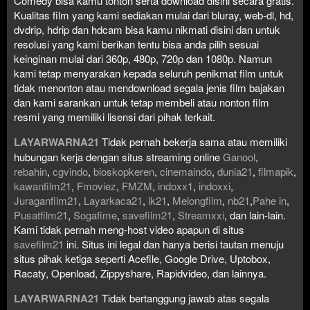
Comedy bisa kamu tonton serta download disini secara gratis.
Kualitas film yang kami sediakan mulai dari bluray, web-dl, hd,
dvdrip, hdrip dan hdcam bisa kamu nikmati disini dan untuk
resolusi yang kami berikan tentu bisa anda pilih sesuai
keinginan mulai dari 360p, 480p, 720p dan 1080p. Namun
kami tetap menyarakan kepada seluruh penikmat film untuk
tidak menonton atau mendownload segala jenis film bajakan
dan kami sarankan untuk tetap membeli atau nonton film
resmi yang memiliki lisensi dari pihak terkait.
LAYARWARNA21
Tidak pernah bekerja sama atau memiliki
hubungan kerja dengan situs streaming online
Ganool
,
rebahin
,
cgvindo
,
bioskopkeren
,
cinemaindo
,
dunia21
,
filmapik
,
kawanfilm21
,
Fmoviez
,
FMZM
,
indoxx1
,
indoxxi
,
Juraganfilm21
,
Layarkaca21
,
lk21
,
Melongfilm
,
nb21
,
Pahe in
,
Pusatfilm21
,
Sogafime
,
savefilm21
,
Streamxxi
, dan lain-lain.
Kami tidak pernah meng-host video apapun di situs
savefilm21
ini. Situs ini legal dan hanya berisi tautan menuju
situs pihak ketiga seperti Acefile, Google Drive, Uptobox,
Racaty, Openload, Zippyshare, Rapidvideo, dan lainnya.
LAYARWARNA21
Tidak bertanggung jawab atas segala