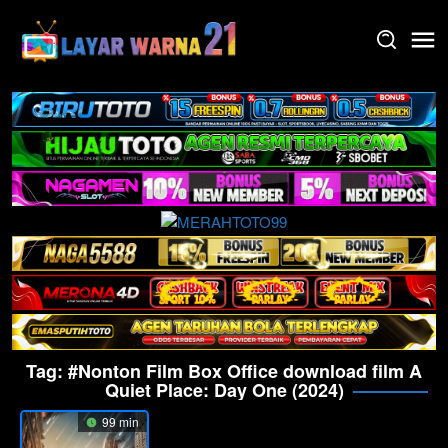
Skip
to
content
Tag:
#Nonton Film Box Office download film A
Quiet Place: Day One (2024)
99 min