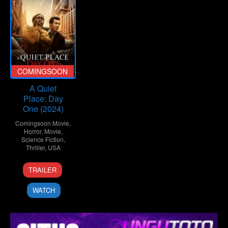
COMINGSOON
A Quiet
Place: Day
One (2024)
Comingsoon Movie
,
Horror
,
Movie
,
Science Fiction
,
Thriller
,
USA
26
Michael
TRAILER
Jun
Sarnoski
2024
WATCH