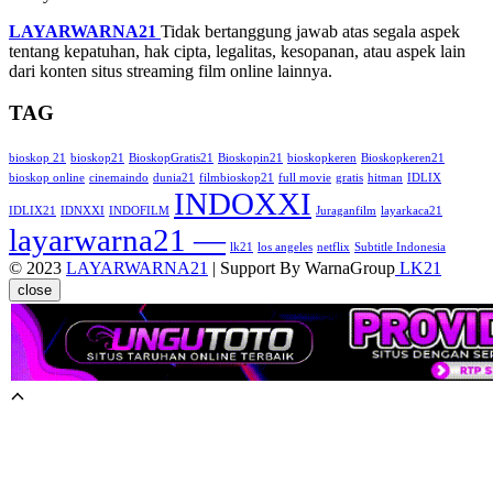
LAYARWARNA21
Tidak bertanggung jawab atas segala aspek
tentang kepatuhan, hak cipta, legalitas, kesopanan, atau aspek lain
dari konten situs streaming film online lainnya.
TAG
bioskop 21
bioskop21
BioskopGratis21
Bioskopin21
bioskopkeren
Bioskopkeren21
bioskop online
cinemaindo
dunia21
filmbioskop21
full movie
gratis
hitman
IDLIX
INDOXXI
IDLIX21
IDNXXI
INDOFILM
Juraganfilm
layarkaca21
layarwarna21 —
lk21
los angeles
netflix
Subtitle Indonesia
© 2023
LAYARWARNA21
| Support By WarnaGroup
LK21
close