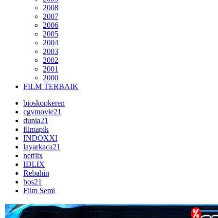
2008
2007
2006
2005
2004
2003
2002
2001
2000
FILM TERBAIK
bioskopkeren
cgvmovie21
dunia21
filmapik
INDOXXI
layarkaca21
netflix
IDLIX
Rebahin
bos21
Film Semi