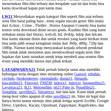
menemukan film-film terbaru dan terupdate saat ini dan tentu bisa
kamu download kapan pun kamu mau.
LW21
Menyediakan segala kategori film seperti film asia terbaru
serta film barat paling baru , tentu segala macam genre film mulai
dari Action , Crime , Thriller , Horror Ataupun Comedy bisa kamu
tonton serta download disini secara gratis. Kualitas film yang kami
sediakan mulai dari bluray, web-dl, hd, dvdrip, hdrip dan hdcam
bisa kamu nikmati disini dan untuk resolusi yang kami berikan tentu
bisa anda pilih sesuai keinginan mulai dari 360p, 480p, 720p dan
1080p. Namun kami tetap menyarakan kepada seluruh penikmat
film untuk tidak menonton atau mendownload segala jenis film
bajakan dan kami sarankan untuk tetap membeli atau nonton film
resmi yang memiliki lisensi dari pihak terkait.
LAYARWARNA21
Tidak pernah bekerja sama atau memiliki
hubungan kerja dengan situs streaming online
Ganool
,
rebahin
,
cgvindo
,
bioskopkeren
,
cinemaindo
,
dunia21
,
filmapik
,
kawanfilm21
,
Fmoviez
,
FMZM
,
indoxx1
,
indoxxi
,
Juraganfilm21
,
Layarkaca21
,
lk21
,
Melongfilm
,
nb21
,
Pahe in
,
Pusatfilm21
,
Sogafime
,
savefilm21
,
Streamxxi
, dan lain-lain. Kami tidak pernah
meng-host video apapun di situs
savefilm21
ini. Situs ini legal dan
hanya berisi tautan menuju situs pihak ketiga seperti Acefile, Google
Drive, Uptobox, Racaty, Openload, Zippyshare, Rapidvideo, dan
lainnya.