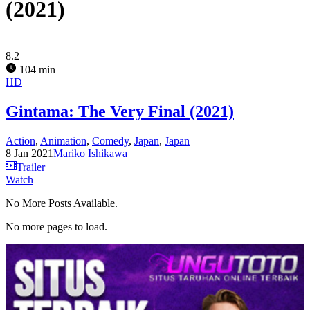
(2021)
8.2
104 min
HD
Gintama: The Very Final (2021)
Action
,
Animation
,
Comedy
,
Japan
,
Japan
8 Jan 2021
Mariko Ishikawa
Trailer
Watch
No More Posts Available.
No more pages to load.