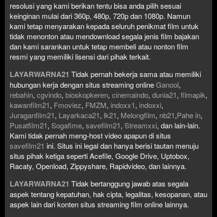
resolusi yang kami berikan tentu bisa anda pilih sesuai
keinginan mulai dari 360p, 480p, 720p dan 1080p. Namun
kami tetap menyarakan kepada seluruh penikmat film untuk
tidak menonton atau mendownload segala jenis film bajakan
dan kami sarankan untuk tetap membeli atau nonton film
resmi yang memiliki lisensi dari pihak terkait.
LAYARWARNA21
Tidak pernah bekerja sama atau memiliki
hubungan kerja dengan situs streaming online
Ganool
,
rebahin
,
cgvindo
,
bioskopkeren
,
cinemaindo
,
dunia21
,
filmapik
,
kawanfilm21
,
Fmoviez
,
FMZM
,
indoxx1
,
indoxxi
,
Juraganfilm21
,
Layarkaca21
,
lk21
,
Melongfilm
,
nb21
,
Pahe in
,
Pusatfilm21
,
Sogafime
,
savefilm21
,
Streamxxi
, dan lain-lain.
Kami tidak pernah meng-host video apapun di situs
savefilm21
ini. Situs ini legal dan hanya berisi tautan menuju
situs pihak ketiga seperti Acefile, Google Drive, Uptobox,
Racaty, Openload, Zippyshare, Rapidvideo, dan lainnya.
LAYARWARNA21
Tidak bertanggung jawab atas segala
aspek tentang kepatuhan, hak cipta, legalitas, kesopanan, atau
aspek lain dari konten situs streaming film online lainnya.