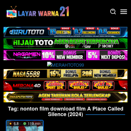
Skip
to
content
Tag:
nonton film download film A Place Called
Silence (2024)
6.8
119 min