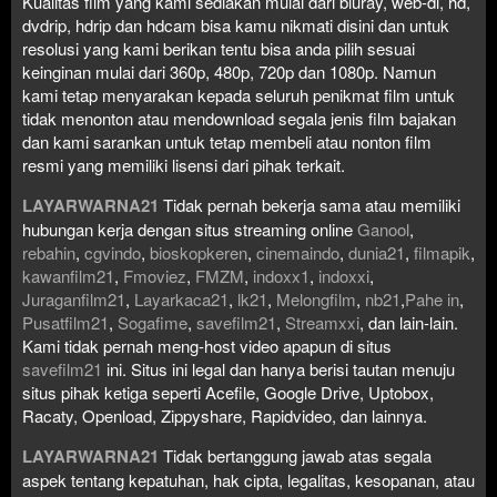
Kualitas film yang kami sediakan mulai dari bluray, web-dl, hd,
dvdrip, hdrip dan hdcam bisa kamu nikmati disini dan untuk
resolusi yang kami berikan tentu bisa anda pilih sesuai
keinginan mulai dari 360p, 480p, 720p dan 1080p. Namun
kami tetap menyarakan kepada seluruh penikmat film untuk
tidak menonton atau mendownload segala jenis film bajakan
dan kami sarankan untuk tetap membeli atau nonton film
resmi yang memiliki lisensi dari pihak terkait.
LAYARWARNA21
Tidak pernah bekerja sama atau memiliki
hubungan kerja dengan situs streaming online
Ganool
,
rebahin
,
cgvindo
,
bioskopkeren
,
cinemaindo
,
dunia21
,
filmapik
,
kawanfilm21
,
Fmoviez
,
FMZM
,
indoxx1
,
indoxxi
,
Juraganfilm21
,
Layarkaca21
,
lk21
,
Melongfilm
,
nb21
,
Pahe in
,
Pusatfilm21
,
Sogafime
,
savefilm21
,
Streamxxi
, dan lain-lain.
Kami tidak pernah meng-host video apapun di situs
savefilm21
ini. Situs ini legal dan hanya berisi tautan menuju
situs pihak ketiga seperti Acefile, Google Drive, Uptobox,
Racaty, Openload, Zippyshare, Rapidvideo, dan lainnya.
LAYARWARNA21
Tidak bertanggung jawab atas segala
aspek tentang kepatuhan, hak cipta, legalitas, kesopanan, atau