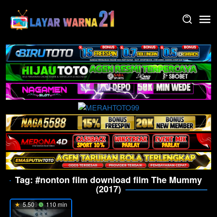
Skip
to
content
Tag:
#nonton film download film The Mummy
(2017)
5.509
110 min