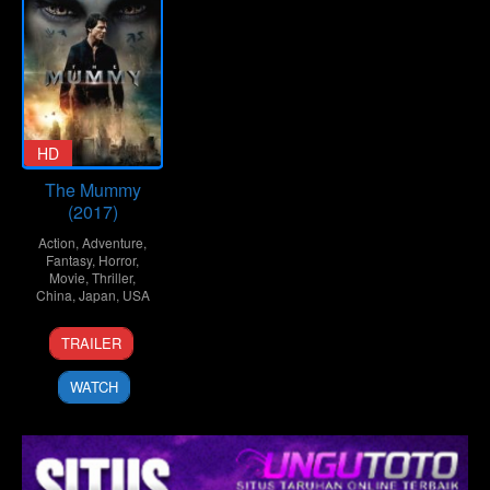
HD
The Mummy
(2017)
Action
,
Adventure
,
Fantasy
,
Horror
,
Movie
,
Thriller
,
China
,
Japan
,
USA
6
Alex
TRAILER
Jun
Kurtzman
2017
WATCH