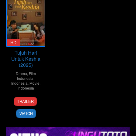
HD
Tujuh Hari
Untuk Keshia
(2025)
Drama
,
Film
Indonesia
,
Indonesia
,
Movie
,
Indonesia
24
Eman
TRAILER
Jan
Pradipta
2025
WATCH