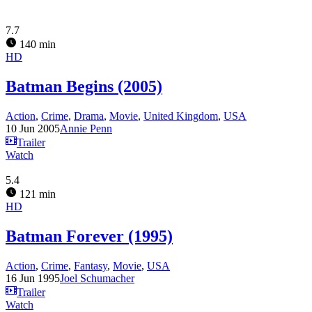
7.7
140 min
HD
Batman Begins (2005)
Action
,
Crime
,
Drama
,
Movie
,
United Kingdom
,
USA
10 Jun 2005
Annie Penn
Trailer
Watch
5.4
121 min
HD
Batman Forever (1995)
Action
,
Crime
,
Fantasy
,
Movie
,
USA
16 Jun 1995
Joel Schumacher
Trailer
Watch