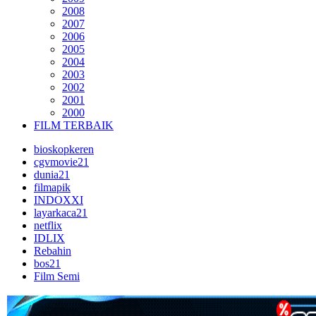
2008
2007
2006
2005
2004
2003
2002
2001
2000
FILM TERBAIK
bioskopkeren
cgvmovie21
dunia21
filmapik
INDOXXI
layarkaca21
netflix
IDLIX
Rebahin
bos21
Film Semi