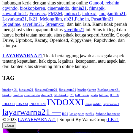
hubungan kerja dengan situs streaming online
Ganool
,
rebahin
,
cgvindo
,
bioskopkeren
,
cinemaindo
,
dunia21
,
filmapik
,
kawanfilm21
,
Fmoviez
,
FMZM
,
indoxx1
,
indoxxi
,
Juraganfilm21
,
Layarkaca21
,
lk21
,
Melongfilm
,
nb21
,
Pahe in
,
Pusatfilm21
,
Sogafime
,
savefilm21
,
Streamxxi
, dan lain-lain. Kami tidak pernah
meng-host video apapun di situs
savefilm21
ini. Situs ini legal dan
hanya berisi tautan menuju situs pihak ketiga seperti Acefile, Google
Drive, Uptobox, Racaty, Openload, Zippyshare, Rapidvideo, dan
lainnya.
LAYARWARNA21
Tidak bertanggung jawab atas segala aspek
tentang kepatuhan, hak cipta, legalitas, kesopanan, atau aspek lain
dari konten situs streaming film online lainnya.
TAG
bioskop 21
bioskop21
BioskopGratis21
Bioskopin21
bioskopkeren
Bioskopkeren21
bioskop online
cinemaindo
dunia21
filmbioskop21
full movie
gratis
hitman
IDLIX
INDOXXI
IDLIX21
IDNXXI
INDOFILM
Juraganfilm
layarkaca21
layarwarna21 —
lk21
los angeles
netflix
Subtitle Indonesia
© 2023
LAYARWARNA21
| Support By WarnaGroup
LK21
close