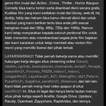
genre film mulai dari Action , Crime , Thriller , Horror Ataupun
Comedy bisa kamu tonton serta download disini secara gratis.
Kualitas film yang kami sediakan mulai dari bluray, web-dl, hd,
dvdrip, hdrip dan hdcam bisa kamu nikmati disini dan untuk
resolusi yang kami berikan tentu bisa anda pilih sesuai
keinginan mulai dari 360p, 480p, 720p dan 1080p. Namun
kami tetap menyarakan kepada seluruh penikmat film untuk
tidak menonton atau mendownload segala jenis film bajakan
dan kami sarankan untuk tetap membeli atau nonton film
resmi yang memiliki lisensi dari pihak terkait.
LAYARWARNA21
Tidak pernah bekerja sama atau memiliki
hubungan kerja dengan situs streaming online
Ganool
,
rebahin
,
cgvindo
,
bioskopkeren
,
cinemaindo
,
dunia21
,
filmapik
,
kawanfilm21
,
Fmoviez
,
FMZM
,
indoxx1
,
indoxxi
,
Juraganfilm21
,
Layarkaca21
,
lk21
,
Melongfilm
,
nb21
,
Pahe in
,
Pusatfilm21
,
Sogafime
,
savefilm21
,
Streamxxi
, dan lain-lain.
Kami tidak pernah meng-host video apapun di situs
savefilm21
ini. Situs ini legal dan hanya berisi tautan menuju
situs pihak ketiga seperti Acefile, Google Drive, Uptobox,
Racaty, Openload, Zippyshare, Rapidvideo, dan lainnya.