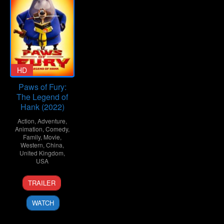
HD
Paws of Fury:
The Legend of
Hank (2022)
Action
,
Adventure
,
Animation
,
Comedy
,
Family
,
Movie
,
Western
,
China
,
United Kingdom
,
USA
14
Rob
TRAILER
Jul
Minkoff
2022
WATCH