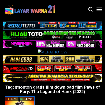
Skip
to
content
Tag:
#nonton gratis film download film Paws of
Fury: The Legend of Hank (2022)
6.758
94 min