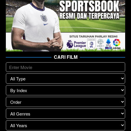
CARI FILM