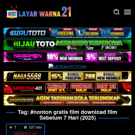
Skip
to
content
Tag:
#nonton gratis film download film
Sebelum 7 Hari (2025)
7
107 min