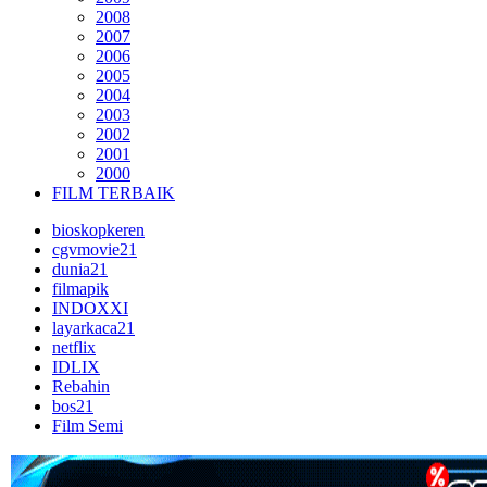
2008
2007
2006
2005
2004
2003
2002
2001
2000
FILM TERBAIK
bioskopkeren
cgvmovie21
dunia21
filmapik
INDOXXI
layarkaca21
netflix
IDLIX
Rebahin
bos21
Film Semi