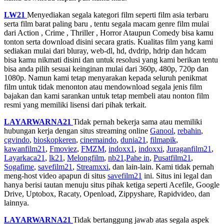
LW21
Menyediakan segala kategori film seperti film asia terbaru
serta film barat paling baru , tentu segala macam genre film mulai
dari Action , Crime , Thriller , Horror Ataupun Comedy bisa kamu
tonton serta download disini secara gratis. Kualitas film yang kami
sediakan mulai dari bluray, web-dl, hd, dvdrip, hdrip dan hdcam
bisa kamu nikmati disini dan untuk resolusi yang kami berikan tentu
bisa anda pilih sesuai keinginan mulai dari 360p, 480p, 720p dan
1080p. Namun kami tetap menyarakan kepada seluruh penikmat
film untuk tidak menonton atau mendownload segala jenis film
bajakan dan kami sarankan untuk tetap membeli atau nonton film
resmi yang memiliki lisensi dari pihak terkait.
LAYARWARNA21
Tidak pernah bekerja sama atau memiliki
hubungan kerja dengan situs streaming online
Ganool
,
rebahin
,
cgvindo
,
bioskopkeren
,
cinemaindo
,
dunia21
,
filmapik
,
kawanfilm21
,
Fmoviez
,
FMZM
,
indoxx1
,
indoxxi
,
Juraganfilm21
,
Layarkaca21
,
lk21
,
Melongfilm
,
nb21
,
Pahe in
,
Pusatfilm21
,
Sogafime
,
savefilm21
,
Streamxxi
, dan lain-lain. Kami tidak pernah
meng-host video apapun di situs
savefilm21
ini. Situs ini legal dan
hanya berisi tautan menuju situs pihak ketiga seperti Acefile, Google
Drive, Uptobox, Racaty, Openload, Zippyshare, Rapidvideo, dan
lainnya.
LAYARWARNA21
Tidak bertanggung jawab atas segala aspek