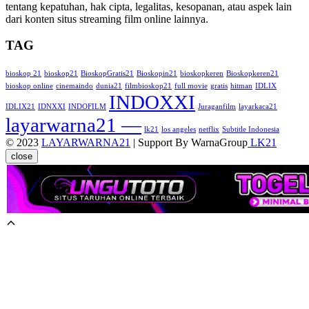
tentang kepatuhan, hak cipta, legalitas, kesopanan, atau aspek lain
dari konten situs streaming film online lainnya.
TAG
bioskop 21
bioskop21
BioskopGratis21
Bioskopin21
bioskopkeren
Bioskopkeren21
bioskop online
cinemaindo
dunia21
filmbioskop21
full movie
gratis
hitman
IDLIX
INDOXXI
IDLIX21
IDNXXI
INDOFILM
Juraganfilm
layarkaca21
layarwarna21 —
lk21
los angeles
netflix
Subtitle Indonesia
© 2023
LAYARWARNA21
| Support By WarnaGroup
LK21
close