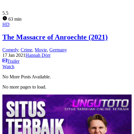
5.5
63 min
HD
The Massacre of Anroechte (2021)
Comedy
,
Crime
,
Movie
,
Germany
17 Jan 2021
Hannah Dörr
Trailer
Watch
No More Posts Available.
No more pages to load.