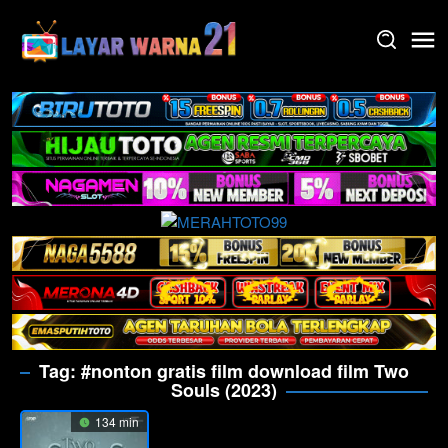
Skip
to
content
Tag:
#nonton gratis film download film Two
Souls (2023)
134 min