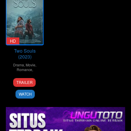
HD
Two Souls
(2023)
Drama
,
Movie
,
Romance
,
21
Shravan
TRAILER
Apr
2023
WATCH