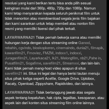
resolusi yang kami berikan tentu bisa anda pilih sesuai
keinginan mulai dari 360p, 480p, 720p dan 1080p. Namun
kami tetap menyarakan kepada seluruh penikmat film untuk
tidak menonton atau mendownload segala jenis film bajakan
dan kami sarankan untuk tetap membeli atau nonton film
resmi yang memiliki lisensi dari pihak terkait.
LAYARWARNA21
Tidak pernah bekerja sama atau memiliki
hubungan kerja dengan situs streaming online
Ganool
,
rebahin
,
cgvindo
,
bioskopkeren
,
cinemaindo
,
dunia21
,
filmapik
,
kawanfilm21
,
Fmoviez
,
FMZM
,
indoxx1
,
indoxxi
,
Juraganfilm21
,
Layarkaca21
,
lk21
,
Melongfilm
,
nb21
,
Pahe in
,
Pusatfilm21
,
Sogafime
,
savefilm21
,
Streamxxi
, dan lain-lain.
Kami tidak pernah meng-host video apapun di situs
savefilm21
ini. Situs ini legal dan hanya berisi tautan menuju
situs pihak ketiga seperti Acefile, Google Drive, Uptobox,
Racaty, Openload, Zippyshare, Rapidvideo, dan lainnya.
LAYARWARNA21
Tidak bertanggung jawab atas segala
aspek tentang kepatuhan, hak cipta, legalitas, kesopanan, atau
aspek lain dari konten situs streaming film online lainnya.