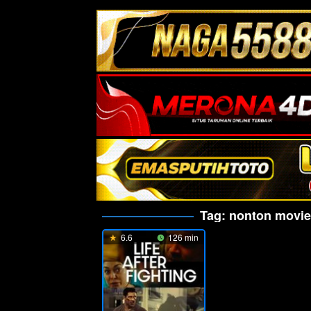
Tag:
nonton movie 
6.6
126 min