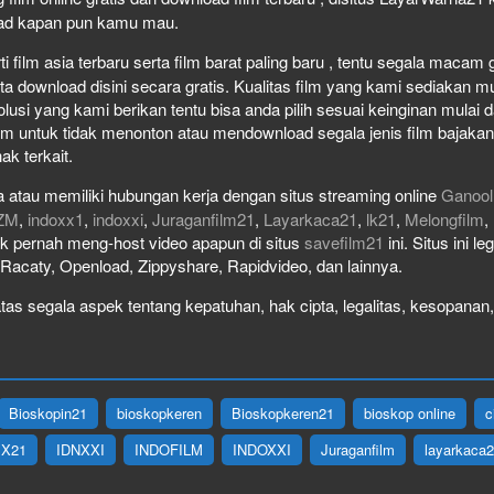
load kapan pun kamu mau.
film asia terbaru serta film barat paling baru , tentu segala macam gen
download disini secara gratis. Kualitas film yang kami sediakan mulai
olusi yang kami berikan tentu bisa anda pilih sesuai keinginan mula
lm untuk tidak menonton atau mendownload segala jenis film bajaka
ak terkait.
 atau memiliki hubungan kerja dengan situs streaming online
Ganool
ZM
,
indoxx1
,
indoxxi
,
Juraganfilm21
,
Layarkaca21
,
lk21
,
Melongfilm
,
idak pernah meng-host video apapun di situs
savefilm21
ini. Situs ini l
, Racaty, Openload, Zippyshare, Rapidvideo, dan lainnya.
as segala aspek tentang kepatuhan, hak cipta, legalitas, kesopanan, 
Bioskopin21
bioskopkeren
Bioskopkeren21
bioskop online
c
IX21
IDNXXI
INDOFILM
INDOXXI
Juraganfilm
layarkaca