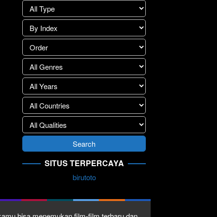
SITUS TERPERCAYA
birutoto
1 kamu bisa menemukan film-film terbaru dan