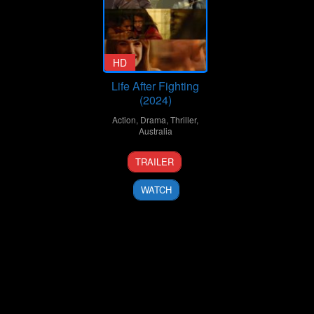
HD
Life After Fighting
(2024)
Action
,
Drama
,
Thriller
,
Australia
7
Bren
TRAILER
Jun
Foster
2024
WATCH