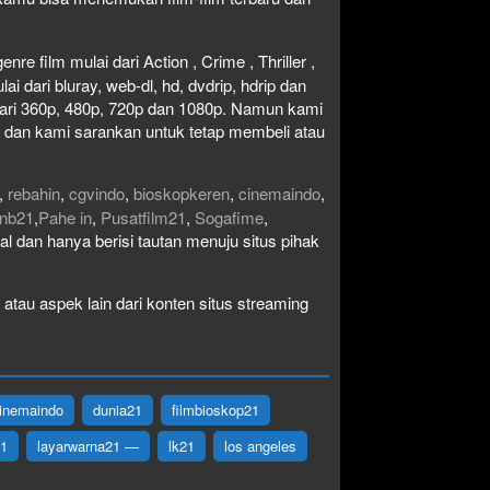
re film mulai dari Action , Crime , Thriller ,
 dari bluray, web-dl, hd, dvdrip, hdrip dan
i dari 360p, 480p, 720p dan 1080p. Namun kami
n dan kami sarankan untuk tetap membeli atau
,
rebahin
,
cgvindo
,
bioskopkeren
,
cinemaindo
,
nb21
,
Pahe in
,
Pusatfilm21
,
Sogafime
,
egal dan hanya berisi tautan menuju situs pihak
atau aspek lain dari konten situs streaming
inemaindo
dunia21
filmbioskop21
21
layarwarna21 —
lk21
los angeles