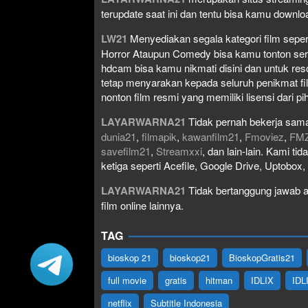
terupdate saat ini dan tentu bisa kamu down
LW21
Menyediakan segala kategori film seperti 
Horror Ataupun Comedy bisa kamu tonton serta 
hdcam bisa kamu nikmati disini dan untuk res
tetap menyarakan kepada seluruh penikmat fi
nonton film resmi yang memiliki lisensi dari pih
LAYARWARNA21
Tidak pernah bekerja sama
dunia21
,
filmapik
,
kawanfilm21
,
Fmoviez
,
FM
savefilm21
,
Streamxxi
, dan lain-lain. Kami t
ketiga seperti Acefile, Google Drive, Uptobox
LAYARWARNA21
Tidak bertanggung jawab at
film online lainnya.
TAG
bioskop 21
bioskop21
BioskopGratis21
full movie
gratis
hitman
IDLIX
IDL
netflix
Subtitle Indonesia