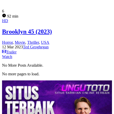
6
92 min
HD
Brooklyn 45 (2023)
Horror
,
Movie
,
Thriller
,
USA
12 Mar 2023
Ted Geoghegan
Trailer
Watch
No More Posts Available.
No more pages to load.