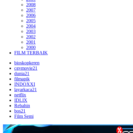
2008
2007
2006
2005
2004
2003
2002
2001
2000
FILM TERBAIK
bioskopkeren
cgvmovie21
dunia21
filmapik
INDOXXI
layarkaca21
netflix
IDLIX
Rebahin
bos21
Film Semi