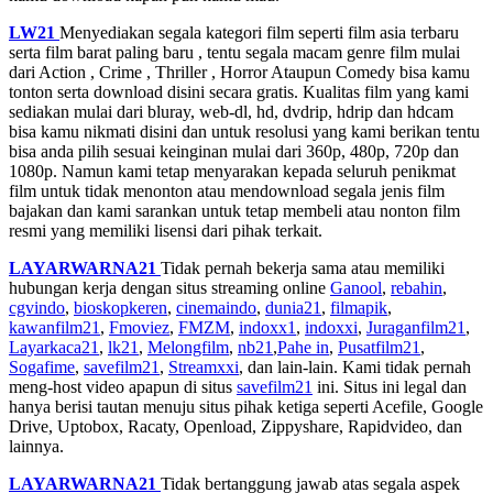
LW21
Menyediakan segala kategori film seperti film asia terbaru
serta film barat paling baru , tentu segala macam genre film mulai
dari Action , Crime , Thriller , Horror Ataupun Comedy bisa kamu
tonton serta download disini secara gratis. Kualitas film yang kami
sediakan mulai dari bluray, web-dl, hd, dvdrip, hdrip dan hdcam
bisa kamu nikmati disini dan untuk resolusi yang kami berikan tentu
bisa anda pilih sesuai keinginan mulai dari 360p, 480p, 720p dan
1080p. Namun kami tetap menyarakan kepada seluruh penikmat
film untuk tidak menonton atau mendownload segala jenis film
bajakan dan kami sarankan untuk tetap membeli atau nonton film
resmi yang memiliki lisensi dari pihak terkait.
LAYARWARNA21
Tidak pernah bekerja sama atau memiliki
hubungan kerja dengan situs streaming online
Ganool
,
rebahin
,
cgvindo
,
bioskopkeren
,
cinemaindo
,
dunia21
,
filmapik
,
kawanfilm21
,
Fmoviez
,
FMZM
,
indoxx1
,
indoxxi
,
Juraganfilm21
,
Layarkaca21
,
lk21
,
Melongfilm
,
nb21
,
Pahe in
,
Pusatfilm21
,
Sogafime
,
savefilm21
,
Streamxxi
, dan lain-lain. Kami tidak pernah
meng-host video apapun di situs
savefilm21
ini. Situs ini legal dan
hanya berisi tautan menuju situs pihak ketiga seperti Acefile, Google
Drive, Uptobox, Racaty, Openload, Zippyshare, Rapidvideo, dan
lainnya.
LAYARWARNA21
Tidak bertanggung jawab atas segala aspek