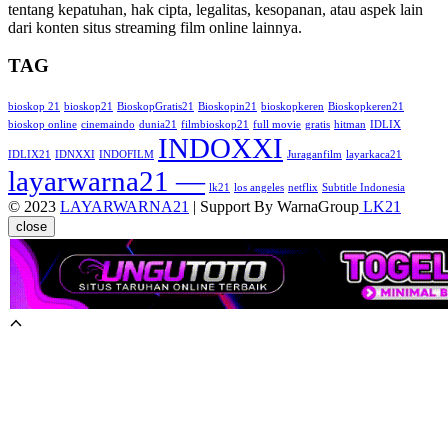
tentang kepatuhan, hak cipta, legalitas, kesopanan, atau aspek lain
dari konten situs streaming film online lainnya.
TAG
bioskop 21
bioskop21
BioskopGratis21
Bioskopin21
bioskopkeren
Bioskopkeren21
bioskop online
cinemaindo
dunia21
filmbioskop21
full movie
gratis
hitman
IDLIX
INDOXXI
IDLIX21
IDNXXI
INDOFILM
Juraganfilm
layarkaca21
layarwarna21 —
lk21
los angeles
netflix
Subtitle Indonesia
© 2023
LAYARWARNA21
| Support By WarnaGroup
LK21
close