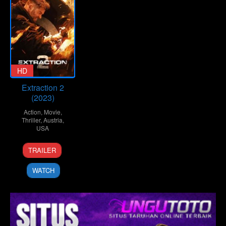
HD
Extraction 2
(2023)
Action
,
Movie
,
Thriller
,
Austria
,
USA
9
Sam
TRAILER
Jun
Hargrave
2023
WATCH