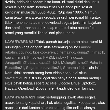
dvdrip, hdrip dan hdcam bisa kamu nikmati disini dan untuk
resolusi yang kami berikan tentu bisa anda pilih sesuai
keinginan mulai dari 360p, 480p, 720p dan 1080p. Namun
kami tetap menyarakan kepada seluruh penikmat film untuk
tidak menonton atau mendownload segala jenis film bajakan
dan kami sarankan untuk tetap membeli atau nonton film
resmi yang memiliki lisensi dari pihak terkait.
LAYARWARNA21
Tidak pernah bekerja sama atau memiliki
hubungan kerja dengan situs streaming online
Ganool
,
rebahin
,
cgvindo
,
bioskopkeren
,
cinemaindo
,
dunia21
,
filmapik
,
kawanfilm21
,
Fmoviez
,
FMZM
,
indoxx1
,
indoxxi
,
Juraganfilm21
,
Layarkaca21
,
lk21
,
Melongfilm
,
nb21
,
Pahe in
,
Pusatfilm21
,
Sogafime
,
savefilm21
,
Streamxxi
, dan lain-lain.
Kami tidak pernah meng-host video apapun di situs
savefilm21
ini. Situs ini legal dan hanya berisi tautan menuju
situs pihak ketiga seperti Acefile, Google Drive, Uptobox,
Racaty, Openload, Zippyshare, Rapidvideo, dan lainnya.
LAYARWARNA21
Tidak bertanggung jawab atas segala
aspek tentang kepatuhan, hak cipta, legalitas, kesopanan, atau
aspek lain dari konten situs streaming film online lainnya.