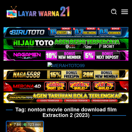
Skip
to
content
Tag:
nonton movie online download film
Extraction 2 (2023)
7.646
123 min