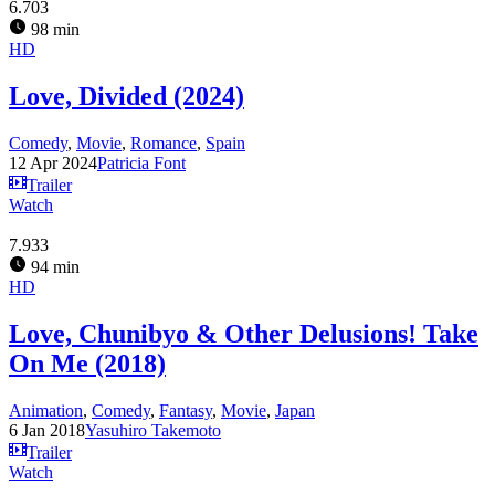
6.703
98 min
HD
Love, Divided (2024)
Comedy
,
Movie
,
Romance
,
Spain
12 Apr 2024
Patricia Font
Trailer
Watch
7.933
94 min
HD
Love, Chunibyo & Other Delusions! Take
On Me (2018)
Animation
,
Comedy
,
Fantasy
,
Movie
,
Japan
6 Jan 2018
Yasuhiro Takemoto
Trailer
Watch