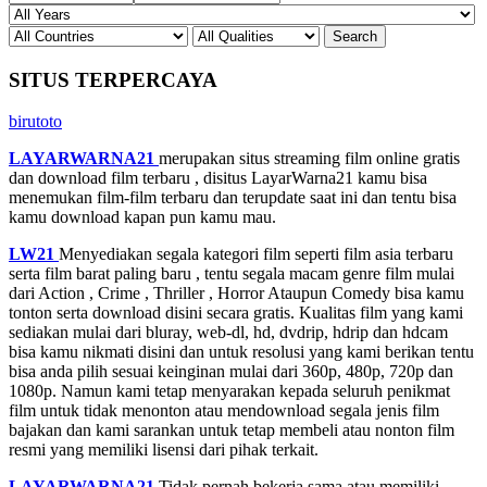
SITUS TERPERCAYA
birutoto
LAYARWARNA21
merupakan situs streaming film online gratis
dan download film terbaru , disitus LayarWarna21 kamu bisa
menemukan film-film terbaru dan terupdate saat ini dan tentu bisa
kamu download kapan pun kamu mau.
LW21
Menyediakan segala kategori film seperti film asia terbaru
serta film barat paling baru , tentu segala macam genre film mulai
dari Action , Crime , Thriller , Horror Ataupun Comedy bisa kamu
tonton serta download disini secara gratis. Kualitas film yang kami
sediakan mulai dari bluray, web-dl, hd, dvdrip, hdrip dan hdcam
bisa kamu nikmati disini dan untuk resolusi yang kami berikan tentu
bisa anda pilih sesuai keinginan mulai dari 360p, 480p, 720p dan
1080p. Namun kami tetap menyarakan kepada seluruh penikmat
film untuk tidak menonton atau mendownload segala jenis film
bajakan dan kami sarankan untuk tetap membeli atau nonton film
resmi yang memiliki lisensi dari pihak terkait.
LAYARWARNA21
Tidak pernah bekerja sama atau memiliki