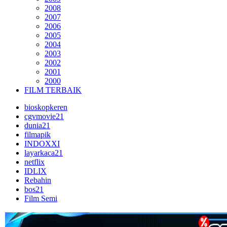
2008
2007
2006
2005
2004
2003
2002
2001
2000
FILM TERBAIK
bioskopkeren
cgvmovie21
dunia21
filmapik
INDOXXI
layarkaca21
netflix
IDLIX
Rebahin
bos21
Film Semi