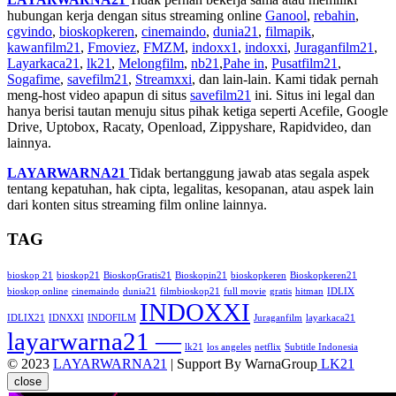
hubungan kerja dengan situs streaming online
Ganool
,
rebahin
,
cgvindo
,
bioskopkeren
,
cinemaindo
,
dunia21
,
filmapik
,
kawanfilm21
,
Fmoviez
,
FMZM
,
indoxx1
,
indoxxi
,
Juraganfilm21
,
Layarkaca21
,
lk21
,
Melongfilm
,
nb21
,
Pahe in
,
Pusatfilm21
,
Sogafime
,
savefilm21
,
Streamxxi
, dan lain-lain. Kami tidak pernah
meng-host video apapun di situs
savefilm21
ini. Situs ini legal dan
hanya berisi tautan menuju situs pihak ketiga seperti Acefile, Google
Drive, Uptobox, Racaty, Openload, Zippyshare, Rapidvideo, dan
lainnya.
LAYARWARNA21
Tidak bertanggung jawab atas segala aspek
tentang kepatuhan, hak cipta, legalitas, kesopanan, atau aspek lain
dari konten situs streaming film online lainnya.
TAG
bioskop 21
bioskop21
BioskopGratis21
Bioskopin21
bioskopkeren
Bioskopkeren21
bioskop online
cinemaindo
dunia21
filmbioskop21
full movie
gratis
hitman
IDLIX
INDOXXI
IDLIX21
IDNXXI
INDOFILM
Juraganfilm
layarkaca21
layarwarna21 —
lk21
los angeles
netflix
Subtitle Indonesia
© 2023
LAYARWARNA21
| Support By WarnaGroup
LK21
close