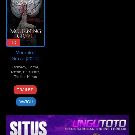
HD
Mourning
Grave (2014)
Comedy
,
Horror
,
Movie
,
Romance
,
Thriller
,
Korea
2
Oh
TRAILER
Jul
In-
2014
chun
WATCH