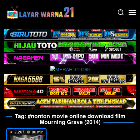
Skip
to
content
Tag:
#nonton movie online download film
Mourning Grave (2014)
7.267
90 min