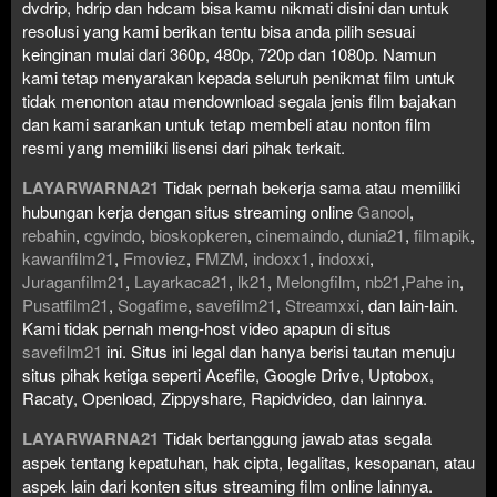
dvdrip, hdrip dan hdcam bisa kamu nikmati disini dan untuk
resolusi yang kami berikan tentu bisa anda pilih sesuai
keinginan mulai dari 360p, 480p, 720p dan 1080p. Namun
kami tetap menyarakan kepada seluruh penikmat film untuk
tidak menonton atau mendownload segala jenis film bajakan
dan kami sarankan untuk tetap membeli atau nonton film
resmi yang memiliki lisensi dari pihak terkait.
LAYARWARNA21
Tidak pernah bekerja sama atau memiliki
hubungan kerja dengan situs streaming online
Ganool
,
rebahin
,
cgvindo
,
bioskopkeren
,
cinemaindo
,
dunia21
,
filmapik
,
kawanfilm21
,
Fmoviez
,
FMZM
,
indoxx1
,
indoxxi
,
Juraganfilm21
,
Layarkaca21
,
lk21
,
Melongfilm
,
nb21
,
Pahe in
,
Pusatfilm21
,
Sogafime
,
savefilm21
,
Streamxxi
, dan lain-lain.
Kami tidak pernah meng-host video apapun di situs
savefilm21
ini. Situs ini legal dan hanya berisi tautan menuju
situs pihak ketiga seperti Acefile, Google Drive, Uptobox,
Racaty, Openload, Zippyshare, Rapidvideo, dan lainnya.
LAYARWARNA21
Tidak bertanggung jawab atas segala
aspek tentang kepatuhan, hak cipta, legalitas, kesopanan, atau
aspek lain dari konten situs streaming film online lainnya.