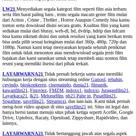
LW21
Menyediakan segala kategori film seperti film asia terbaru
serta film barat paling baru , tentu segala macam genre film mulai
dari Action , Crime , Thriller , Horror Ataupun Comedy bisa kamu
tonton serta download disini secara gratis. Kualitas film yang kami
sediakan mulai dari bluray, web-dl, hd, dvdrip, hdrip dan hdcam
bisa kamu nikmati disini dan untuk resolusi yang kami berikan tentu
bisa anda pilih sesuai keinginan mulai dari 360p, 480p, 720p dan
1080p. Namun kami tetap menyarakan kepada seluruh penikmat
film untuk tidak menonton atau mendownload segala jenis film
bajakan dan kami sarankan untuk tetap membeli atau nonton film
resmi yang memiliki lisensi dari pihak terkait.
LAYARWARNA21
Tidak pernah bekerja sama atau memiliki
hubungan kerja dengan situs streaming online
Ganool
,
rebahin
,
cgvindo
,
bioskopkeren
,
cinemaindo
,
dunia21
,
filmapik
,
kawanfilm21
,
Fmoviez
,
FMZM
,
indoxx1
,
indoxxi
,
Juraganfilm21
,
Layarkaca21
,
lk21
,
Melongfilm
,
nb21
,
Pahe in
,
Pusatfilm21
,
Sogafime
,
savefilm21
,
Streamxxi
, dan lain-lain. Kami tidak pernah
meng-host video apapun di situs
savefilm21
ini. Situs ini legal dan
hanya berisi tautan menuju situs pihak ketiga seperti Acefile, Google
Drive, Uptobox, Racaty, Openload, Zippyshare, Rapidvideo, dan
lainnya.
LAYARWARNA21
Tidak bertanggung jawab atas segala aspek