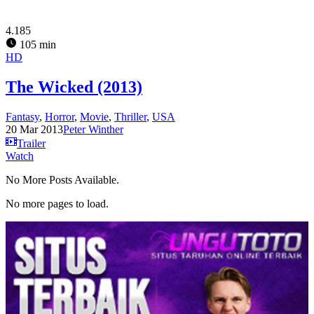
4.185
105 min
HD
The Wicked (2013)
Fantasy
,
Horror
,
Movie
,
Thriller
,
USA
20 Mar 2013
Peter Winther
Trailer
Watch
No More Posts Available.
No more pages to load.