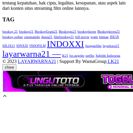
tentang kepatuhan, hak cipta, legalitas, kesopanan, atau aspek lain
dari konten situs streaming film online lainnya.
TAG
bioskop 21
bioskop21
BioskopGratis21
Bioskopin21
bioskopkeren
Bioskopkeren21
bioskop online
cinemaindo
dunia21
filmbioskop21
full movie
gratis
hitman
IDLIX
INDOXXI
IDLIX21
IDNXXI
INDOFILM
Juraganfilm
layarkaca21
layarwarna21 —
lk21
los angeles
netflix
Subtitle Indonesia
© 2023
LAYARWARNA21
| Support By WarnaGroup
LK21
close