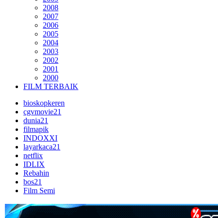
2008
2007
2006
2005
2004
2003
2002
2001
2000
FILM TERBAIK
bioskopkeren
cgvmovie21
dunia21
filmapik
INDOXXI
layarkaca21
netflix
IDLIX
Rebahin
bos21
Film Semi