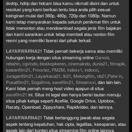
dvdrip, hdrip dan hdcam bisa kamu nikmati disini dan untuk
resolusi yang kami berikan tentu bisa anda pilih sesuai
keinginan mulai dari 360p, 480p, 720p dan 1080p. Namun
kami tetap menyarakan kepada seluruh penikmat film untuk
tidak menonton atau mendownload segala jenis film bajakan
dan kami sarankan untuk tetap membeli atau nonton film
resmi yang memiliki lisensi dari pihak terkait.
LAYARWARNA21
Tidak pernah bekerja sama atau memiliki
hubungan kerja dengan situs streaming online
Ganool
,
rebahin
,
cgvindo
,
bioskopkeren
,
cinemaindo
,
dunia21
,
filmapik
,
kawanfilm21
,
Fmoviez
,
FMZM
,
indoxx1
,
indoxxi
,
Juraganfilm21
,
Layarkaca21
,
lk21
,
Melongfilm
,
nb21
,
Pahe in
,
Pusatfilm21
,
Sogafime
,
savefilm21
,
Streamxxi
, dan lain-lain.
Kami tidak pernah meng-host video apapun di situs
savefilm21
ini. Situs ini legal dan hanya berisi tautan menuju
situs pihak ketiga seperti Acefile, Google Drive, Uptobox,
Racaty, Openload, Zippyshare, Rapidvideo, dan lainnya.
LAYARWARNA21
Tidak bertanggung jawab atas segala
aspek tentang kepatuhan, hak cipta, legalitas, kesopanan, atau
aspek lain dari konten situs streaming film online lainnya.