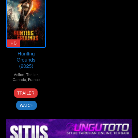
HD
Hunting
Grounds
(2025)
Action
,
Thriller
,
Canada
,
France
16
Derek
TRAILER
May
Barnes
,
2025
Giovanni
WATCH
Aloi