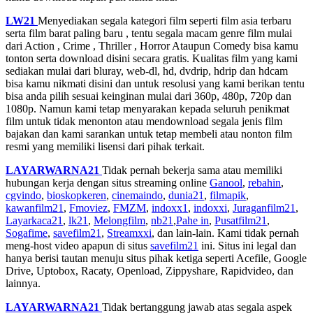
LW21
Menyediakan segala kategori film seperti film asia terbaru
serta film barat paling baru , tentu segala macam genre film mulai
dari Action , Crime , Thriller , Horror Ataupun Comedy bisa kamu
tonton serta download disini secara gratis. Kualitas film yang kami
sediakan mulai dari bluray, web-dl, hd, dvdrip, hdrip dan hdcam
bisa kamu nikmati disini dan untuk resolusi yang kami berikan tentu
bisa anda pilih sesuai keinginan mulai dari 360p, 480p, 720p dan
1080p. Namun kami tetap menyarakan kepada seluruh penikmat
film untuk tidak menonton atau mendownload segala jenis film
bajakan dan kami sarankan untuk tetap membeli atau nonton film
resmi yang memiliki lisensi dari pihak terkait.
LAYARWARNA21
Tidak pernah bekerja sama atau memiliki
hubungan kerja dengan situs streaming online
Ganool
,
rebahin
,
cgvindo
,
bioskopkeren
,
cinemaindo
,
dunia21
,
filmapik
,
kawanfilm21
,
Fmoviez
,
FMZM
,
indoxx1
,
indoxxi
,
Juraganfilm21
,
Layarkaca21
,
lk21
,
Melongfilm
,
nb21
,
Pahe in
,
Pusatfilm21
,
Sogafime
,
savefilm21
,
Streamxxi
, dan lain-lain. Kami tidak pernah
meng-host video apapun di situs
savefilm21
ini. Situs ini legal dan
hanya berisi tautan menuju situs pihak ketiga seperti Acefile, Google
Drive, Uptobox, Racaty, Openload, Zippyshare, Rapidvideo, dan
lainnya.
LAYARWARNA21
Tidak bertanggung jawab atas segala aspek