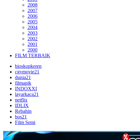
2008
2007
2006
2005
2004
2003
2002
2001
2000
FILM TERBAIK
bioskopkeren
cgvmovie21
dunia21
filmapik
INDOXXI
layarkaca21
netflix
IDLIX
Rebahin
bos21
Film Semi