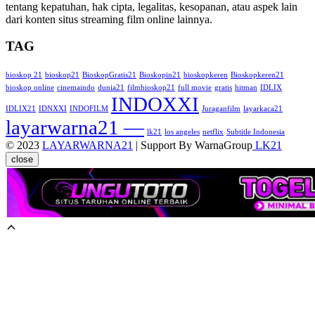
tentang kepatuhan, hak cipta, legalitas, kesopanan, atau aspek lain
dari konten situs streaming film online lainnya.
TAG
bioskop 21
bioskop21
BioskopGratis21
Bioskopin21
bioskopkeren
Bioskopkeren21
bioskop online
cinemaindo
dunia21
filmbioskop21
full movie
gratis
hitman
IDLIX
INDOXXI
IDLIX21
IDNXXI
INDOFILM
Juraganfilm
layarkaca21
layarwarna21 —
lk21
los angeles
netflix
Subtitle Indonesia
© 2023
LAYARWARNA21
| Support By WarnaGroup
LK21
close