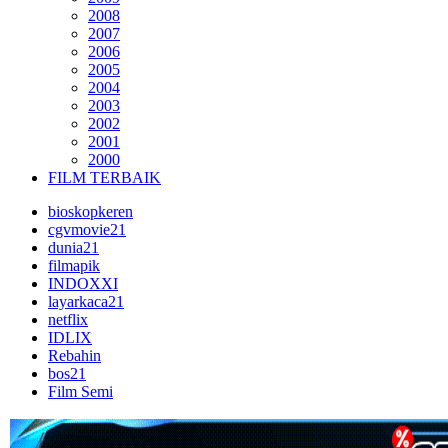
2008
2007
2006
2005
2004
2003
2002
2001
2000
FILM TERBAIK
bioskopkeren
cgvmovie21
dunia21
filmapik
INDOXXI
layarkaca21
netflix
IDLIX
Rebahin
bos21
Film Semi