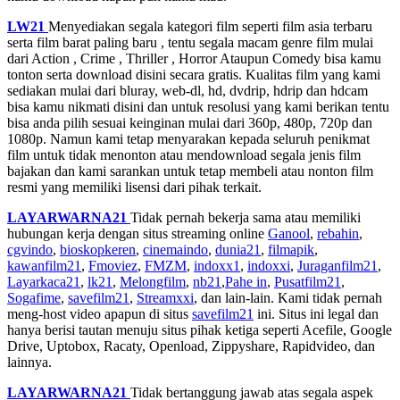
LW21
Menyediakan segala kategori film seperti film asia terbaru
serta film barat paling baru , tentu segala macam genre film mulai
dari Action , Crime , Thriller , Horror Ataupun Comedy bisa kamu
tonton serta download disini secara gratis. Kualitas film yang kami
sediakan mulai dari bluray, web-dl, hd, dvdrip, hdrip dan hdcam
bisa kamu nikmati disini dan untuk resolusi yang kami berikan tentu
bisa anda pilih sesuai keinginan mulai dari 360p, 480p, 720p dan
1080p. Namun kami tetap menyarakan kepada seluruh penikmat
film untuk tidak menonton atau mendownload segala jenis film
bajakan dan kami sarankan untuk tetap membeli atau nonton film
resmi yang memiliki lisensi dari pihak terkait.
LAYARWARNA21
Tidak pernah bekerja sama atau memiliki
hubungan kerja dengan situs streaming online
Ganool
,
rebahin
,
cgvindo
,
bioskopkeren
,
cinemaindo
,
dunia21
,
filmapik
,
kawanfilm21
,
Fmoviez
,
FMZM
,
indoxx1
,
indoxxi
,
Juraganfilm21
,
Layarkaca21
,
lk21
,
Melongfilm
,
nb21
,
Pahe in
,
Pusatfilm21
,
Sogafime
,
savefilm21
,
Streamxxi
, dan lain-lain. Kami tidak pernah
meng-host video apapun di situs
savefilm21
ini. Situs ini legal dan
hanya berisi tautan menuju situs pihak ketiga seperti Acefile, Google
Drive, Uptobox, Racaty, Openload, Zippyshare, Rapidvideo, dan
lainnya.
LAYARWARNA21
Tidak bertanggung jawab atas segala aspek