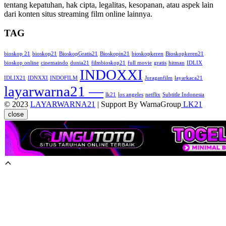
tentang kepatuhan, hak cipta, legalitas, kesopanan, atau aspek lain
dari konten situs streaming film online lainnya.
TAG
bioskop 21
bioskop21
BioskopGratis21
Bioskopin21
bioskopkeren
Bioskopkeren21
bioskop online
cinemaindo
dunia21
filmbioskop21
full movie
gratis
hitman
IDLIX
INDOXXI
IDLIX21
IDNXXI
INDOFILM
Juraganfilm
layarkaca21
layarwarna21 —
lk21
los angeles
netflix
Subtitle Indonesia
© 2023
LAYARWARNA21
| Support By WarnaGroup
LK21
close