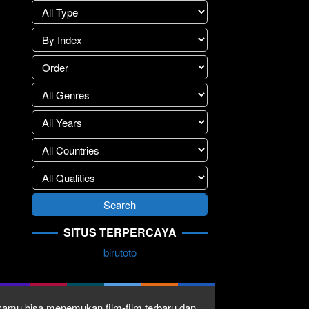
SITUS TERPERCAYA
birutoto
1 kamu bisa menemukan film-film terbaru dan