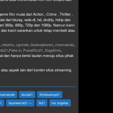
re film mulai dari Action , Crime , Thriller ,
 dari bluray, web-dl, hd, dvdrip, hdrip dan
i dari 360p, 480p, 720p dan 1080p. Namun kami
n dan kami sarankan untuk tetap membeli atau
,
rebahin
,
cgvindo
,
bioskopkeren
,
cinemaindo
,
nb21
,
Pahe in
,
Pusatfilm21
,
Sogafime
,
egal dan hanya berisi tautan menuju situs pihak
atau aspek lain dari konten situs streaming
inemaindo
dunia21
filmbioskop21
21
layarwarna21 —
lk21
los angeles