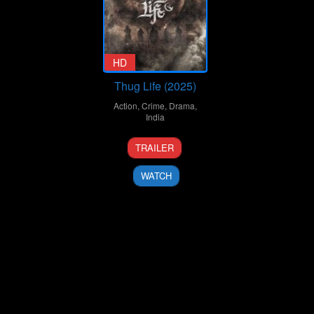
HD
Thug Life (2025)
Action
,
Crime
,
Drama
,
India
4
Mani
TRAILER
Jun
Ratnam
2025
WATCH