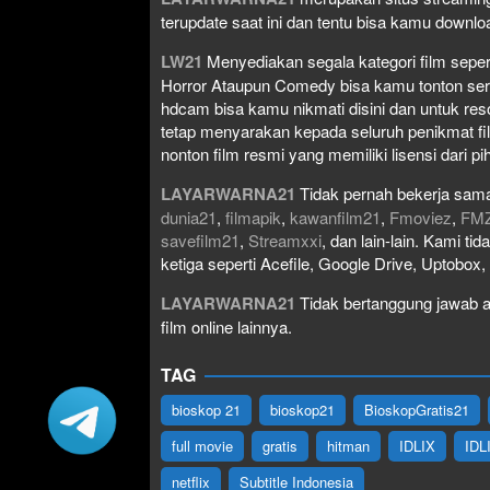
terupdate saat ini dan tentu bisa kamu down
LW21
Menyediakan segala kategori film seperti 
Horror Ataupun Comedy bisa kamu tonton serta 
hdcam bisa kamu nikmati disini dan untuk res
tetap menyarakan kepada seluruh penikmat fi
nonton film resmi yang memiliki lisensi dari pih
LAYARWARNA21
Tidak pernah bekerja sama
dunia21
,
filmapik
,
kawanfilm21
,
Fmoviez
,
FM
savefilm21
,
Streamxxi
, dan lain-lain. Kami t
ketiga seperti Acefile, Google Drive, Uptobox
LAYARWARNA21
Tidak bertanggung jawab at
film online lainnya.
TAG
bioskop 21
bioskop21
BioskopGratis21
full movie
gratis
hitman
IDLIX
IDL
netflix
Subtitle Indonesia