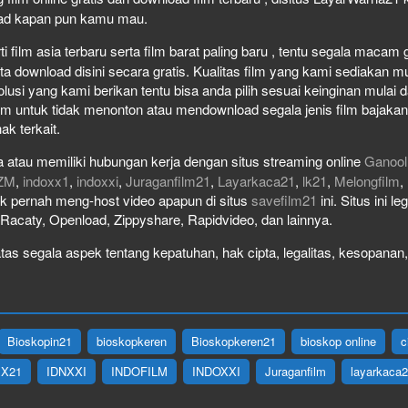
load kapan pun kamu mau.
film asia terbaru serta film barat paling baru , tentu segala macam gen
download disini secara gratis. Kualitas film yang kami sediakan mulai
olusi yang kami berikan tentu bisa anda pilih sesuai keinginan mula
lm untuk tidak menonton atau mendownload segala jenis film bajaka
ak terkait.
 atau memiliki hubungan kerja dengan situs streaming online
Ganool
ZM
,
indoxx1
,
indoxxi
,
Juraganfilm21
,
Layarkaca21
,
lk21
,
Melongfilm
,
idak pernah meng-host video apapun di situs
savefilm21
ini. Situs ini l
, Racaty, Openload, Zippyshare, Rapidvideo, dan lainnya.
as segala aspek tentang kepatuhan, hak cipta, legalitas, kesopanan, 
Bioskopin21
bioskopkeren
Bioskopkeren21
bioskop online
c
IX21
IDNXXI
INDOFILM
INDOXXI
Juraganfilm
layarkaca