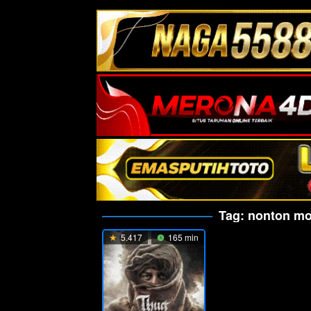
Tag:
nonton mov
5.417
165 min