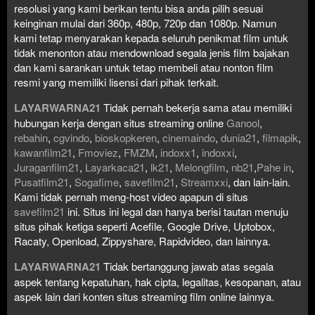
resolusi yang kami berikan tentu bisa anda pilih sesuai
keinginan mulai dari 360p, 480p, 720p dan 1080p. Namun
kami tetap menyarakan kepada seluruh penikmat film untuk
tidak menonton atau mendownload segala jenis film bajakan
dan kami sarankan untuk tetap membeli atau nonton film
resmi yang memiliki lisensi dari pihak terkait.
LAYARWARNA21
Tidak pernah bekerja sama atau memiliki
hubungan kerja dengan situs streaming online
Ganool
,
rebahin
,
cgvindo
,
bioskopkeren
,
cinemaindo
,
dunia21
,
filmapik
,
kawanfilm21
,
Fmoviez
,
FMZM
,
indoxx1
,
indoxxi
,
Juraganfilm21
,
Layarkaca21
,
lk21
,
Melongfilm
,
nb21
,
Pahe in
,
Pusatfilm21
,
Sogafime
,
savefilm21
,
Streamxxi
, dan lain-lain.
Kami tidak pernah meng-host video apapun di situs
savefilm21
ini. Situs ini legal dan hanya berisi tautan menuju
situs pihak ketiga seperti Acefile, Google Drive, Uptobox,
Racaty, Openload, Zippyshare, Rapidvideo, dan lainnya.
LAYARWARNA21
Tidak bertanggung jawab atas segala
aspek tentang kepatuhan, hak cipta, legalitas, kesopanan, atau
aspek lain dari konten situs streaming film online lainnya.