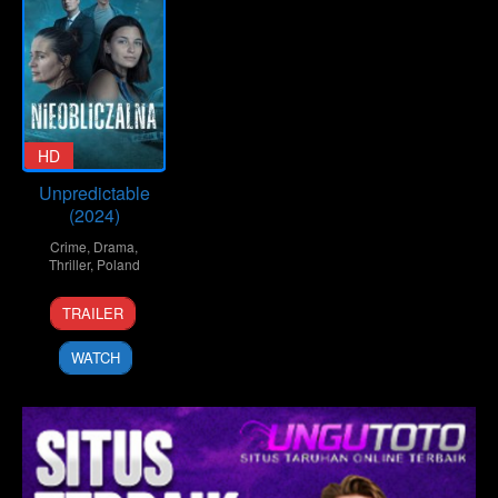
HD
Unpredictable
(2024)
Crime
,
Drama
,
Thriller
,
Poland
9
Piotr
TRAILER
May
Trzaskalski
2024
WATCH