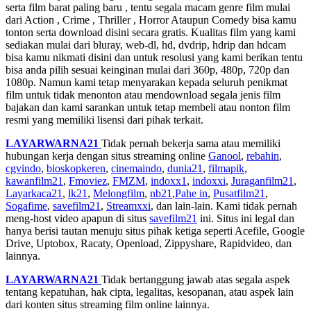
serta film barat paling baru , tentu segala macam genre film mulai
dari Action , Crime , Thriller , Horror Ataupun Comedy bisa kamu
tonton serta download disini secara gratis. Kualitas film yang kami
sediakan mulai dari bluray, web-dl, hd, dvdrip, hdrip dan hdcam
bisa kamu nikmati disini dan untuk resolusi yang kami berikan tentu
bisa anda pilih sesuai keinginan mulai dari 360p, 480p, 720p dan
1080p. Namun kami tetap menyarakan kepada seluruh penikmat
film untuk tidak menonton atau mendownload segala jenis film
bajakan dan kami sarankan untuk tetap membeli atau nonton film
resmi yang memiliki lisensi dari pihak terkait.
LAYARWARNA21
Tidak pernah bekerja sama atau memiliki
hubungan kerja dengan situs streaming online
Ganool
,
rebahin
,
cgvindo
,
bioskopkeren
,
cinemaindo
,
dunia21
,
filmapik
,
kawanfilm21
,
Fmoviez
,
FMZM
,
indoxx1
,
indoxxi
,
Juraganfilm21
,
Layarkaca21
,
lk21
,
Melongfilm
,
nb21
,
Pahe in
,
Pusatfilm21
,
Sogafime
,
savefilm21
,
Streamxxi
, dan lain-lain. Kami tidak pernah
meng-host video apapun di situs
savefilm21
ini. Situs ini legal dan
hanya berisi tautan menuju situs pihak ketiga seperti Acefile, Google
Drive, Uptobox, Racaty, Openload, Zippyshare, Rapidvideo, dan
lainnya.
LAYARWARNA21
Tidak bertanggung jawab atas segala aspek
tentang kepatuhan, hak cipta, legalitas, kesopanan, atau aspek lain
dari konten situs streaming film online lainnya.