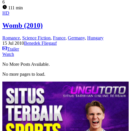
6
111 min
HD
Womb (2010)
Romance
,
Science Fiction
,
France
,
Germany
,
Hungary
15 Jul 2010
Benedek Fliegauf
Trailer
Watch
No More Posts Available.
No more pages to load.