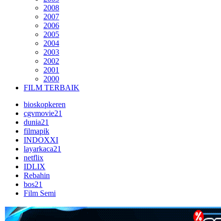
2008
2007
2006
2005
2004
2003
2002
2001
2000
FILM TERBAIK
bioskopkeren
cgvmovie21
dunia21
filmapik
INDOXXI
layarkaca21
netflix
IDLIX
Rebahin
bos21
Film Semi