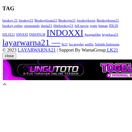
TAG
bioskop 21
bioskop21
BioskopGratis21
Bioskopin21
bioskopkeren
Bioskopkeren21
bioskop online
cinemaindo
dunia21
filmbioskop21
full movie
gratis
hitman
IDLIX
INDOXXI
IDLIX21
IDNXXI
INDOFILM
Juraganfilm
layarkaca21
layarwarna21 —
lk21
los angeles
netflix
Subtitle Indonesia
© 2023
LAYARWARNA21
| Support By WarnaGroup
LK21
close