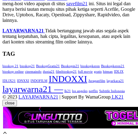
meng-host video apapun di situs
savefilm21
ini. Situs ini legal dan
hanya berisi tautan menuju situs pihak ketiga seperti Acefile, Google
Drive, Uptobox, Racaty, Openload, Zippyshare, Rapidvideo, dan
lainnya.
LAYARWARNA21
Tidak bertanggung jawab atas segala aspek
tentang kepatuhan, hak cipta, legalitas, kesopanan, atau aspek lain
dari konten situs streaming film online lainnya.
TAG
bioskop 21
bioskop21
BioskopGratis21
Bioskopin21
bioskopkeren
Bioskopkeren21
bioskop online
cinemaindo
dunia21
filmbioskop21
full movie
gratis
hitman
IDLIX
INDOXXI
IDLIX21
IDNXXI
INDOFILM
Juraganfilm
layarkaca21
layarwarna21 —
lk21
los angeles
netflix
Subtitle Indonesia
© 2023
LAYARWARNA21
| Support By WarnaGroup
LK21
close