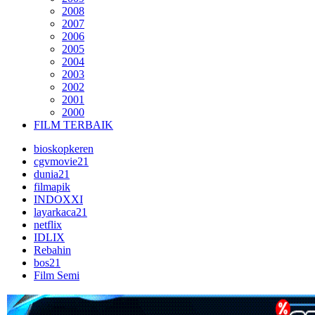
2008
2007
2006
2005
2004
2003
2002
2001
2000
FILM TERBAIK
bioskopkeren
cgvmovie21
dunia21
filmapik
INDOXXI
layarkaca21
netflix
IDLIX
Rebahin
bos21
Film Semi