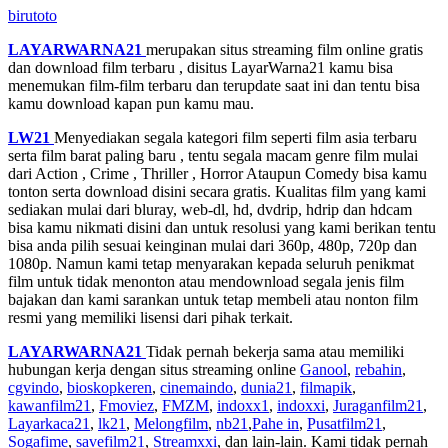
birutoto
LAYARWARNA21
merupakan situs streaming film online gratis
dan download film terbaru , disitus LayarWarna21 kamu bisa
menemukan film-film terbaru dan terupdate saat ini dan tentu bisa
kamu download kapan pun kamu mau.
LW21
Menyediakan segala kategori film seperti film asia terbaru
serta film barat paling baru , tentu segala macam genre film mulai
dari Action , Crime , Thriller , Horror Ataupun Comedy bisa kamu
tonton serta download disini secara gratis. Kualitas film yang kami
sediakan mulai dari bluray, web-dl, hd, dvdrip, hdrip dan hdcam
bisa kamu nikmati disini dan untuk resolusi yang kami berikan tentu
bisa anda pilih sesuai keinginan mulai dari 360p, 480p, 720p dan
1080p. Namun kami tetap menyarakan kepada seluruh penikmat
film untuk tidak menonton atau mendownload segala jenis film
bajakan dan kami sarankan untuk tetap membeli atau nonton film
resmi yang memiliki lisensi dari pihak terkait.
LAYARWARNA21
Tidak pernah bekerja sama atau memiliki
hubungan kerja dengan situs streaming online
Ganool
,
rebahin
,
cgvindo
,
bioskopkeren
,
cinemaindo
,
dunia21
,
filmapik
,
kawanfilm21
,
Fmoviez
,
FMZM
,
indoxx1
,
indoxxi
,
Juraganfilm21
,
Layarkaca21
,
lk21
,
Melongfilm
,
nb21
,
Pahe in
,
Pusatfilm21
,
Sogafime
,
savefilm21
,
Streamxxi
, dan lain-lain. Kami tidak pernah