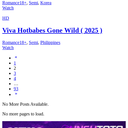
Romance18+
,
Semi
,
Korea
Watch
HD
Viva Hotbabes Gone Wild ( 2025 )
Romance18+
,
Semi
,
Philippines
Watch
1
2
3
4
…
93
No More Posts Available.
No more pages to load.