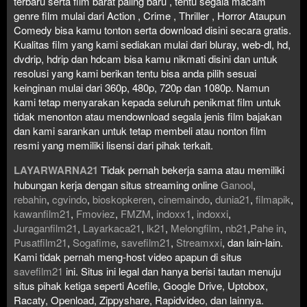
terbaru serta film barat paling baru , tentu segala macam
genre film mulai dari Action , Crime , Thriller , Horror Ataupun
Comedy bisa kamu tonton serta download disini secara gratis.
Kualitas film yang kami sediakan mulai dari bluray, web-dl, hd,
dvdrip, hdrip dan hdcam bisa kamu nikmati disini dan untuk
resolusi yang kami berikan tentu bisa anda pilih sesuai
keinginan mulai dari 360p, 480p, 720p dan 1080p. Namun
kami tetap menyarakan kepada seluruh penikmat film untuk
tidak menonton atau mendownload segala jenis film bajakan
dan kami sarankan untuk tetap membeli atau nonton film
resmi yang memiliki lisensi dari pihak terkait.
LAYARWARNA21
Tidak pernah bekerja sama atau memiliki
hubungan kerja dengan situs streaming online
Ganool
,
rebahin
,
cgvindo
,
bioskopkeren
,
cinemaindo
,
dunia21
,
filmapik
,
kawanfilm21
,
Fmoviez
,
FMZM
,
indoxx1
,
indoxxi
,
Juraganfilm21
,
Layarkaca21
,
lk21
,
Melongfilm
,
nb21
,
Pahe in
,
Pusatfilm21
,
Sogafime
,
savefilm21
,
Streamxxi
, dan lain-lain.
Kami tidak pernah meng-host video apapun di situs
savefilm21
ini. Situs ini legal dan hanya berisi tautan menuju
situs pihak ketiga seperti Acefile, Google Drive, Uptobox,
Racaty, Openload, Zippyshare, Rapidvideo, dan lainnya.