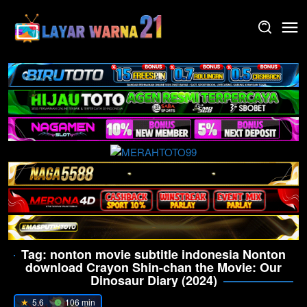
Skip
to
content
Tag:
nonton movie subtitle indonesia Nonton
download Crayon Shin-chan the Movie: Our
Dinosaur Diary (2024)
5.6
106 min