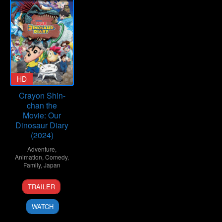
HD
Crayon Shin-
chan the
Movie: Our
Dinosaur Diary
(2024)
Adventure
,
Animation
,
Comedy
,
Family
,
Japan
9
Shinobu
TRAILER
Aug
Sasaki
2024
WATCH