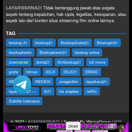
LAYARWARNA21
Tidak bertanggung jawab atas segala
aspek tentang kepatuhan, hak cipta, legalitas, kesopanan, atau
aspek lain dari konten situs streaming film online lainnya.
TAG
bioskop 21
bioskop21
BioskopGratis21
Bioskopin21
bioskopkeren
Bioskopkeren21
bioskop online
cinemaindo
dunia21
filmbioskop21
full movie
gratis
hitman
IDLIX
IDLIX21
IDNXXI
INDOFILM
INDOXXI
Juraganfilm
layarkaca21
layarwarna21 —
lk21
los angeles
netflix
Subtitle Indonesia
© 2023
LAYARWARNA21
| Support By WarnaGroup
LK21
close