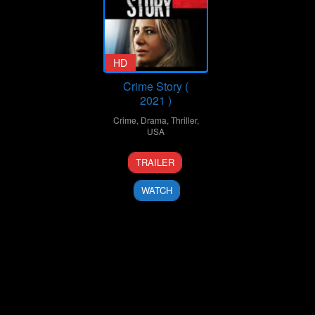
HD
Crime Story (
2021 )
Crime
,
Drama
,
Thriller
,
USA
13
Adam
TRAILER
Aug
Lipsius
2021
WATCH