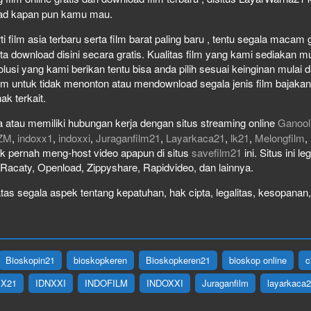
load kapan pun kamu mau.
film asia terbaru serta film barat paling baru , tentu segala macam gen
download disini secara gratis. Kualitas film yang kami sediakan mulai
olusi yang kami berikan tentu bisa anda pilih sesuai keinginan mula
lm untuk tidak menonton atau mendownload segala jenis film bajaka
ak terkait.
 atau memiliki hubungan kerja dengan situs streaming online
Ganool
ZM
,
indoxx1
,
indoxxi
,
Juraganfilm21
,
Layarkaca21
,
lk21
,
Melongfilm
,
idak pernah meng-host video apapun di situs
savefilm21
ini. Situs ini l
, Racaty, Openload, Zippyshare, Rapidvideo, dan lainnya.
as segala aspek tentang kepatuhan, hak cipta, legalitas, kesopanan, 
Bioskopin21
bioskopkeren
Bioskopkeren21
bioskop online
c
IX21
IDNXXI
INDOFILM
INDOXXI
Juraganfilm
layarkaca