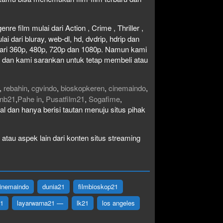
re film mulai dari Action , Crime , Thriller ,
 dari bluray, web-dl, hd, dvdrip, hdrip dan
i dari 360p, 480p, 720p dan 1080p. Namun kami
n dan kami sarankan untuk tetap membeli atau
,
rebahin
,
cgvindo
,
bioskopkeren
,
cinemaindo
,
nb21
,
Pahe in
,
Pusatfilm21
,
Sogafime
,
egal dan hanya berisi tautan menuju situs pihak
atau aspek lain dari konten situs streaming
inemaindo
dunia21
filmbioskop21
21
layarwarna21 —
lk21
los angeles