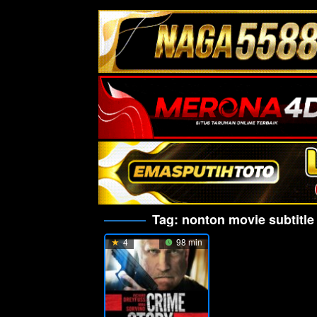
Tag:
nonton movie subtitle
4
98 min