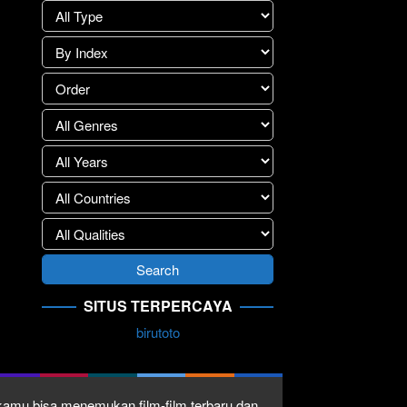
SITUS TERPERCAYA
birutoto
1 kamu bisa menemukan film-film terbaru dan