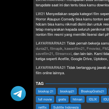
terupdate saat ini dan tentu bisa kamu down
LW21
Menyediakan segala kategori film seperti 
Horror Ataupun Comedy bisa kamu tonton serta 
hdcam bisa kamu nikmati disini dan untuk res
tetap menyarakan kepada seluruh penikmat fi
nonton film resmi yang memiliki lisensi dari pih
LAYARWARNA21
Tidak pernah bekerja sama
dunia21
,
filmapik
,
kawanfilm21
,
Fmoviez
,
FM
savefilm21
,
Streamxxi
, dan lain-lain. Kami t
ketiga seperti Acefile, Google Drive, Uptobox
LAYARWARNA21
Tidak bertanggung jawab at
film online lainnya.
TAG
bioskop 21
bioskop21
BioskopGratis21
full movie
gratis
hitman
IDLIX
IDL
netflix
Subtitle Indonesia