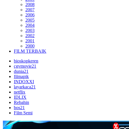
2008
2007
2006
2005
2004
2003
2002
2001
2000
FILM TERBAIK
bioskopkeren
cgvmovie21
dunia21
filmapik
INDOXXI
layarkaca21
netflix
IDLIX
Rebahin
bos21
Film Semi