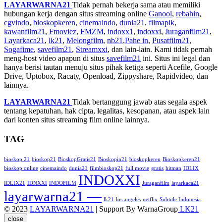
LAYARWARNA21
Tidak pernah bekerja sama atau memiliki
hubungan kerja dengan situs streaming online
Ganool
,
rebahin
,
cgvindo
,
bioskopkeren
,
cinemaindo
,
dunia21
,
filmapik
,
kawanfilm21
,
Fmoviez
,
FMZM
,
indoxx1
,
indoxxi
,
Juraganfilm21
,
Layarkaca21
,
lk21
,
Melongfilm
,
nb21
,
Pahe in
,
Pusatfilm21
,
Sogafime
,
savefilm21
,
Streamxxi
, dan lain-lain. Kami tidak pernah
meng-host video apapun di situs
savefilm21
ini. Situs ini legal dan
hanya berisi tautan menuju situs pihak ketiga seperti Acefile, Google
Drive, Uptobox, Racaty, Openload, Zippyshare, Rapidvideo, dan
lainnya.
LAYARWARNA21
Tidak bertanggung jawab atas segala aspek
tentang kepatuhan, hak cipta, legalitas, kesopanan, atau aspek lain
dari konten situs streaming film online lainnya.
TAG
bioskop 21
bioskop21
BioskopGratis21
Bioskopin21
bioskopkeren
Bioskopkeren21
bioskop online
cinemaindo
dunia21
filmbioskop21
full movie
gratis
hitman
IDLIX
INDOXXI
IDLIX21
IDNXXI
INDOFILM
Juraganfilm
layarkaca21
layarwarna21 —
lk21
los angeles
netflix
Subtitle Indonesia
© 2023
LAYARWARNA21
| Support By WarnaGroup
LK21
close