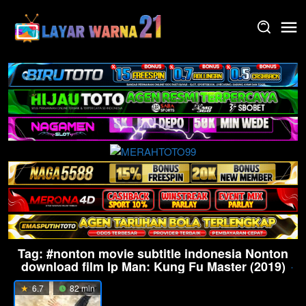
Skip
to
content
Tag:
#nonton movie subtitle indonesia Nonton
download film Ip Man: Kung Fu Master (2019)
6.7
82 min