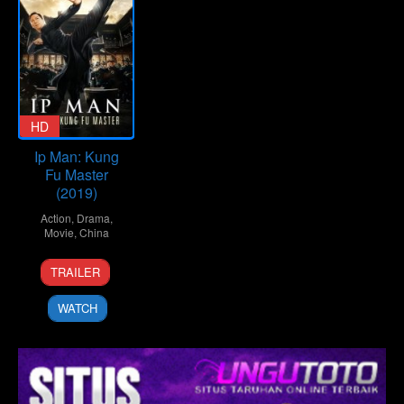
HD
Ip Man: Kung
Fu Master
(2019)
Action
,
Drama
,
Movie
,
China
23
Li
TRAILER
Dec
Liming
2019
WATCH