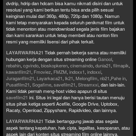
dvdrip, hdrip dan hdcam bisa kamu nikmati disini dan untuk
resolusi yang kami berikan tentu bisa anda pilih sesuai
keinginan mulai dari 360p, 480p, 720p dan 1080p. Namun
kami tetap menyarakan kepada seluruh penikmat film untuk
tidak menonton atau mendownload segala jenis film bajakan
dan kami sarankan untuk tetap membeli atau nonton film
resmi yang memiliki lisensi dari pihak terkait.
LAYARWARNA21
Tidak pernah bekerja sama atau memiliki
hubungan kerja dengan situs streaming online
Ganool
,
rebahin
,
cgvindo
,
bioskopkeren
,
cinemaindo
,
dunia21
,
filmapik
,
kawanfilm21
,
Fmoviez
,
FMZM
,
indoxx1
,
indoxxi
,
Juraganfilm21
,
Layarkaca21
,
lk21
,
Melongfilm
,
nb21
,
Pahe in
,
Pusatfilm21
,
Sogafime
,
savefilm21
,
Streamxxi
, dan lain-lain.
Kami tidak pernah meng-host video apapun di situs
savefilm21
ini. Situs ini legal dan hanya berisi tautan menuju
situs pihak ketiga seperti Acefile, Google Drive, Uptobox,
Racaty, Openload, Zippyshare, Rapidvideo, dan lainnya.
LAYARWARNA21
Tidak bertanggung jawab atas segala
aspek tentang kepatuhan, hak cipta, legalitas, kesopanan, atau
aspek lain dari konten situs streaming film online lainnya.