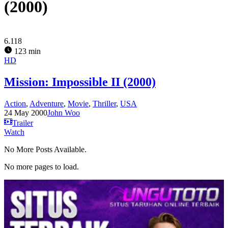
(2000)
6.118
123 min
HD
Mission: Impossible II (2000)
Action
,
Adventure
,
Movie
,
Thriller
,
USA
24 May 2000
John Woo
Trailer
Watch
No More Posts Available.
No more pages to load.