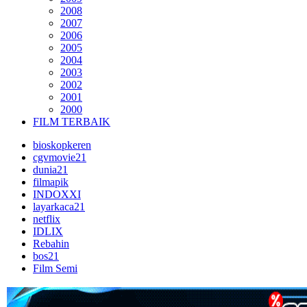
2008
2007
2006
2005
2004
2003
2002
2001
2000
FILM TERBAIK
bioskopkeren
cgvmovie21
dunia21
filmapik
INDOXXI
layarkaca21
netflix
IDLIX
Rebahin
bos21
Film Semi