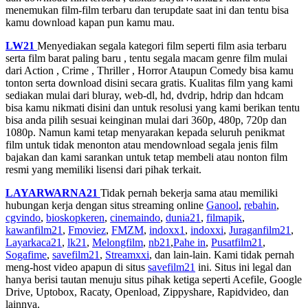
menemukan film-film terbaru dan terupdate saat ini dan tentu bisa
kamu download kapan pun kamu mau.
LW21
Menyediakan segala kategori film seperti film asia terbaru
serta film barat paling baru , tentu segala macam genre film mulai
dari Action , Crime , Thriller , Horror Ataupun Comedy bisa kamu
tonton serta download disini secara gratis. Kualitas film yang kami
sediakan mulai dari bluray, web-dl, hd, dvdrip, hdrip dan hdcam
bisa kamu nikmati disini dan untuk resolusi yang kami berikan tentu
bisa anda pilih sesuai keinginan mulai dari 360p, 480p, 720p dan
1080p. Namun kami tetap menyarakan kepada seluruh penikmat
film untuk tidak menonton atau mendownload segala jenis film
bajakan dan kami sarankan untuk tetap membeli atau nonton film
resmi yang memiliki lisensi dari pihak terkait.
LAYARWARNA21
Tidak pernah bekerja sama atau memiliki
hubungan kerja dengan situs streaming online
Ganool
,
rebahin
,
cgvindo
,
bioskopkeren
,
cinemaindo
,
dunia21
,
filmapik
,
kawanfilm21
,
Fmoviez
,
FMZM
,
indoxx1
,
indoxxi
,
Juraganfilm21
,
Layarkaca21
,
lk21
,
Melongfilm
,
nb21
,
Pahe in
,
Pusatfilm21
,
Sogafime
,
savefilm21
,
Streamxxi
, dan lain-lain. Kami tidak pernah
meng-host video apapun di situs
savefilm21
ini. Situs ini legal dan
hanya berisi tautan menuju situs pihak ketiga seperti Acefile, Google
Drive, Uptobox, Racaty, Openload, Zippyshare, Rapidvideo, dan
lainnya.