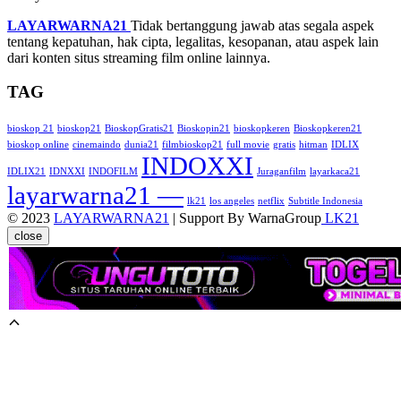
LAYARWARNA21
Tidak bertanggung jawab atas segala aspek
tentang kepatuhan, hak cipta, legalitas, kesopanan, atau aspek lain
dari konten situs streaming film online lainnya.
TAG
bioskop 21
bioskop21
BioskopGratis21
Bioskopin21
bioskopkeren
Bioskopkeren21
bioskop online
cinemaindo
dunia21
filmbioskop21
full movie
gratis
hitman
IDLIX
INDOXXI
IDLIX21
IDNXXI
INDOFILM
Juraganfilm
layarkaca21
layarwarna21 —
lk21
los angeles
netflix
Subtitle Indonesia
© 2023
LAYARWARNA21
| Support By WarnaGroup
LK21
close