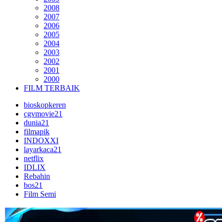
2008
2007
2006
2005
2004
2003
2002
2001
2000
FILM TERBAIK
bioskopkeren
cgvmovie21
dunia21
filmapik
INDOXXI
layarkaca21
netflix
IDLIX
Rebahin
bos21
Film Semi