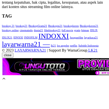
tentang kepatuhan, hak cipta, legalitas, kesopanan, atau aspek lain
dari konten situs streaming film online lainnya.
TAG
bioskop 21
bioskop21
BioskopGratis21
Bioskopin21
bioskopkeren
Bioskopkeren21
bioskop online
cinemaindo
dunia21
filmbioskop21
full movie
gratis
hitman
IDLIX
INDOXXI
IDLIX21
IDNXXI
INDOFILM
Juraganfilm
layarkaca21
layarwarna21 —
lk21
los angeles
netflix
Subtitle Indonesia
© 2023
LAYARWARNA21
| Support By WarnaGroup
LK21
close