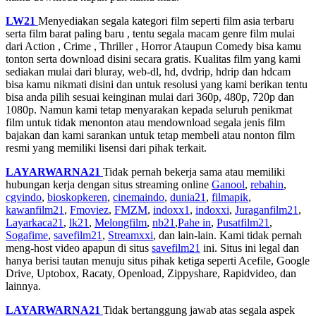
LW21
Menyediakan segala kategori film seperti film asia terbaru
serta film barat paling baru , tentu segala macam genre film mulai
dari Action , Crime , Thriller , Horror Ataupun Comedy bisa kamu
tonton serta download disini secara gratis. Kualitas film yang kami
sediakan mulai dari bluray, web-dl, hd, dvdrip, hdrip dan hdcam
bisa kamu nikmati disini dan untuk resolusi yang kami berikan tentu
bisa anda pilih sesuai keinginan mulai dari 360p, 480p, 720p dan
1080p. Namun kami tetap menyarakan kepada seluruh penikmat
film untuk tidak menonton atau mendownload segala jenis film
bajakan dan kami sarankan untuk tetap membeli atau nonton film
resmi yang memiliki lisensi dari pihak terkait.
LAYARWARNA21
Tidak pernah bekerja sama atau memiliki
hubungan kerja dengan situs streaming online
Ganool
,
rebahin
,
cgvindo
,
bioskopkeren
,
cinemaindo
,
dunia21
,
filmapik
,
kawanfilm21
,
Fmoviez
,
FMZM
,
indoxx1
,
indoxxi
,
Juraganfilm21
,
Layarkaca21
,
lk21
,
Melongfilm
,
nb21
,
Pahe in
,
Pusatfilm21
,
Sogafime
,
savefilm21
,
Streamxxi
, dan lain-lain. Kami tidak pernah
meng-host video apapun di situs
savefilm21
ini. Situs ini legal dan
hanya berisi tautan menuju situs pihak ketiga seperti Acefile, Google
Drive, Uptobox, Racaty, Openload, Zippyshare, Rapidvideo, dan
lainnya.
LAYARWARNA21
Tidak bertanggung jawab atas segala aspek