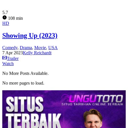
5.7
108 min
HD
Showing Up (2023)
Comedy
,
Drama
,
Movie
,
USA
7 Apr 2023
Kelly Reichardt
Trailer
Watch
No More Posts Available.
No more pages to load.