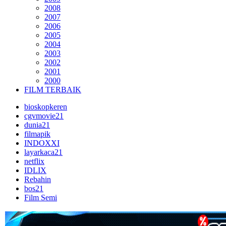
2008
2007
2006
2005
2004
2003
2002
2001
2000
FILM TERBAIK
bioskopkeren
cgvmovie21
dunia21
filmapik
INDOXXI
layarkaca21
netflix
IDLIX
Rebahin
bos21
Film Semi