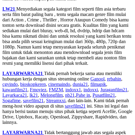
LW21
Menyediakan segala kategori film seperti film asia terbaru
serta film barat paling baru , tentu segala macam genre film mulai
dari Action , Crime , Thriller , Horror Ataupun Comedy bisa kamu
tonton serta download disini secara gratis. Kualitas film yang kami
sediakan mulai dari bluray, web-dl, hd, dvdrip, hdrip dan hdcam
bisa kamu nikmati disini dan untuk resolusi yang kami berikan tentu
bisa anda pilih sesuai keinginan mulai dari 360p, 480p, 720p dan
1080p. Namun kami tetap menyarakan kepada seluruh penikmat
film untuk tidak menonton atau mendownload segala jenis film
bajakan dan kami sarankan untuk tetap membeli atau nonton film
resmi yang memiliki lisensi dari pihak terkait.
LAYARWARNA21
Tidak pernah bekerja sama atau memiliki
hubungan kerja dengan situs streaming online
Ganool
,
rebahin
,
cgvindo
,
bioskopkeren
,
cinemaindo
,
dunia21
,
filmapik
,
kawanfilm21
,
Fmoviez
,
FMZM
,
indoxx1
,
indoxxi
,
Juraganfilm21
,
Layarkaca21
,
lk21
,
Melongfilm
,
nb21
,
Pahe in
,
Pusatfilm21
,
Sogafime
,
savefilm21
,
Streamxxi
, dan lain-lain. Kami tidak pernah
meng-host video apapun di situs
savefilm21
ini. Situs ini legal dan
hanya berisi tautan menuju situs pihak ketiga seperti Acefile, Google
Drive, Uptobox, Racaty, Openload, Zippyshare, Rapidvideo, dan
lainnya.
LAYARWARNA21
Tidak bertanggung jawab atas segala aspek