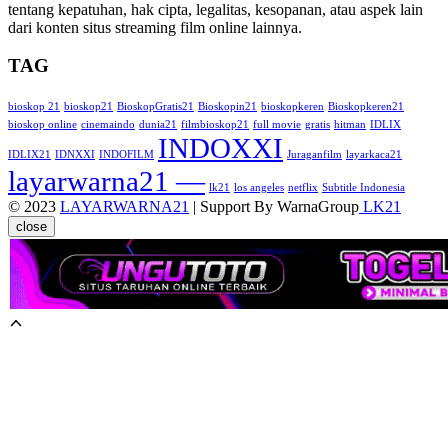
tentang kepatuhan, hak cipta, legalitas, kesopanan, atau aspek lain
dari konten situs streaming film online lainnya.
TAG
bioskop 21
bioskop21
BioskopGratis21
Bioskopin21
bioskopkeren
Bioskopkeren21
bioskop online
cinemaindo
dunia21
filmbioskop21
full movie
gratis
hitman
IDLIX
INDOXXI
IDLIX21
IDNXXI
INDOFILM
Juraganfilm
layarkaca21
layarwarna21 —
lk21
los angeles
netflix
Subtitle Indonesia
© 2023
LAYARWARNA21
| Support By WarnaGroup
LK21
close