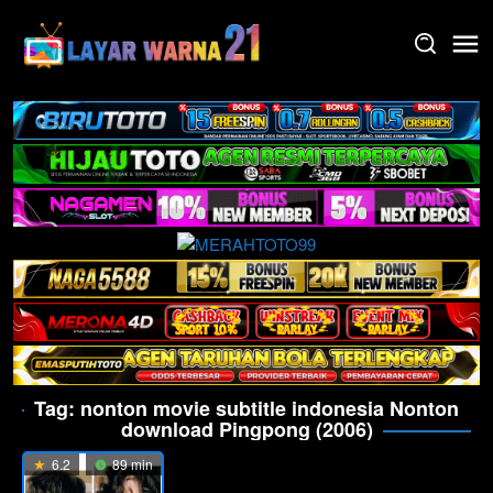
Skip
to
content
Tag:
nonton movie subtitle indonesia Nonton
download Pingpong (2006)
6.2
89 min