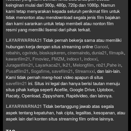
keinginan mulai dari 360p, 480p, 720p dan 1080p. Namun
kami tetap menyarakan kepada seluruh penikmat film untuk
tidak menonton atau mendownload segala jenis film bajakan
dan kami sarankan untuk tetap membeli atau nonton film
resmi yang memiliki lisensi dari pihak terkait.
LAYARWARNA21
Tidak pernah bekerja sama atau memiliki
hubungan kerja dengan situs streaming online
Ganool
,
rebahin
,
cgvindo
,
bioskopkeren
,
cinemaindo
,
dunia21
,
filmapik
,
kawanfilm21
,
Fmoviez
,
FMZM
,
indoxx1
,
indoxxi
,
Juraganfilm21
,
Layarkaca21
,
lk21
,
Melongfilm
,
nb21
,
Pahe in
,
Pusatfilm21
,
Sogafime
,
savefilm21
,
Streamxxi
, dan lain-lain.
Kami tidak pernah meng-host video apapun di situs
savefilm21
ini. Situs ini legal dan hanya berisi tautan menuju
situs pihak ketiga seperti Acefile, Google Drive, Uptobox,
Racaty, Openload, Zippyshare, Rapidvideo, dan lainnya.
LAYARWARNA21
Tidak bertanggung jawab atas segala
aspek tentang kepatuhan, hak cipta, legalitas, kesopanan, atau
aspek lain dari konten situs streaming film online lainnya.