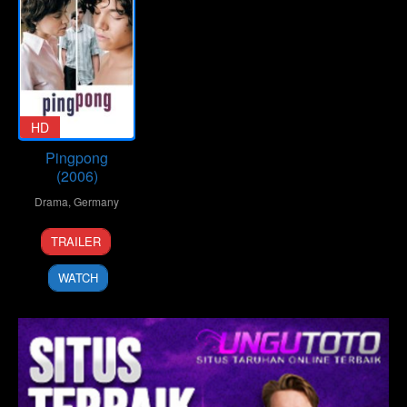
HD
Pingpong
(2006)
Drama
,
Germany
19
Matthias
TRAILER
May
Luthardt
2006
WATCH