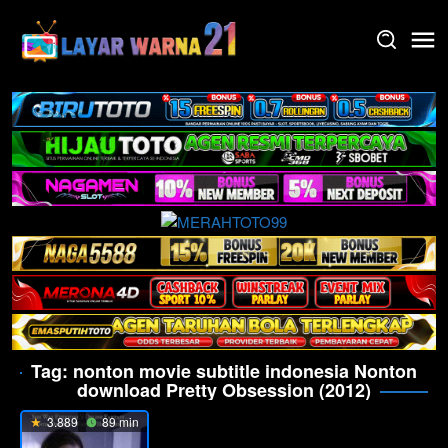
Skip
to
content
Tag:
nonton movie subtitle indonesia Nonton
download Pretty Obsession (2012)
3.889
89 min