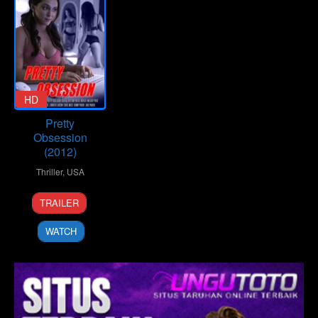
HD
Pretty
Obsession
(2012)
Thriller
,
USA
16
Michael
TRAILER
Mar
Baumgarten
2012
WATCH