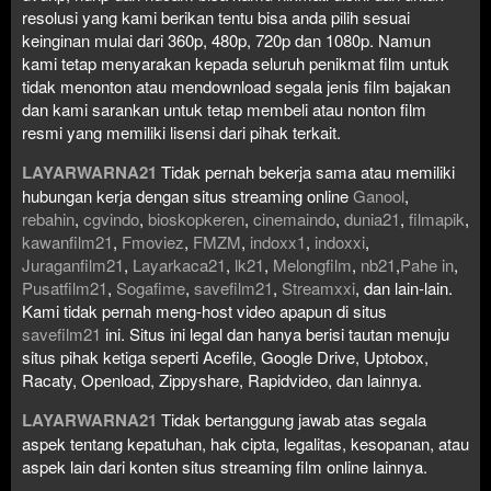
resolusi yang kami berikan tentu bisa anda pilih sesuai
keinginan mulai dari 360p, 480p, 720p dan 1080p. Namun
kami tetap menyarakan kepada seluruh penikmat film untuk
tidak menonton atau mendownload segala jenis film bajakan
dan kami sarankan untuk tetap membeli atau nonton film
resmi yang memiliki lisensi dari pihak terkait.
LAYARWARNA21
Tidak pernah bekerja sama atau memiliki
hubungan kerja dengan situs streaming online
Ganool
,
rebahin
,
cgvindo
,
bioskopkeren
,
cinemaindo
,
dunia21
,
filmapik
,
kawanfilm21
,
Fmoviez
,
FMZM
,
indoxx1
,
indoxxi
,
Juraganfilm21
,
Layarkaca21
,
lk21
,
Melongfilm
,
nb21
,
Pahe in
,
Pusatfilm21
,
Sogafime
,
savefilm21
,
Streamxxi
, dan lain-lain.
Kami tidak pernah meng-host video apapun di situs
savefilm21
ini. Situs ini legal dan hanya berisi tautan menuju
situs pihak ketiga seperti Acefile, Google Drive, Uptobox,
Racaty, Openload, Zippyshare, Rapidvideo, dan lainnya.
LAYARWARNA21
Tidak bertanggung jawab atas segala
aspek tentang kepatuhan, hak cipta, legalitas, kesopanan, atau
aspek lain dari konten situs streaming film online lainnya.