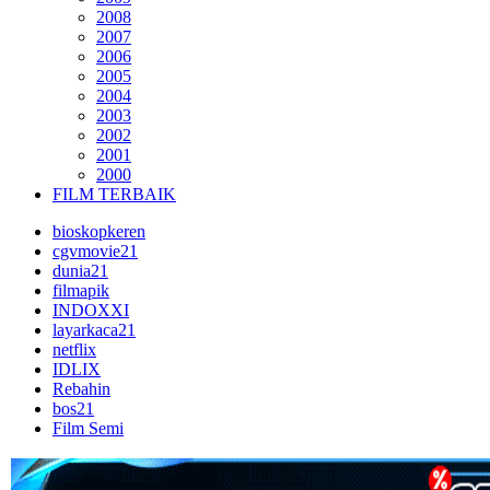
2008
2007
2006
2005
2004
2003
2002
2001
2000
FILM TERBAIK
bioskopkeren
cgvmovie21
dunia21
filmapik
INDOXXI
layarkaca21
netflix
IDLIX
Rebahin
bos21
Film Semi