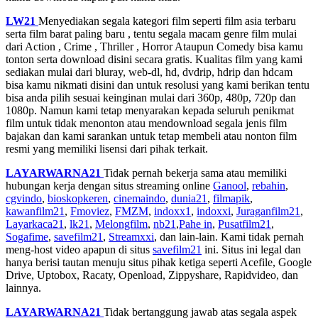
LW21
Menyediakan segala kategori film seperti film asia terbaru
serta film barat paling baru , tentu segala macam genre film mulai
dari Action , Crime , Thriller , Horror Ataupun Comedy bisa kamu
tonton serta download disini secara gratis. Kualitas film yang kami
sediakan mulai dari bluray, web-dl, hd, dvdrip, hdrip dan hdcam
bisa kamu nikmati disini dan untuk resolusi yang kami berikan tentu
bisa anda pilih sesuai keinginan mulai dari 360p, 480p, 720p dan
1080p. Namun kami tetap menyarakan kepada seluruh penikmat
film untuk tidak menonton atau mendownload segala jenis film
bajakan dan kami sarankan untuk tetap membeli atau nonton film
resmi yang memiliki lisensi dari pihak terkait.
LAYARWARNA21
Tidak pernah bekerja sama atau memiliki
hubungan kerja dengan situs streaming online
Ganool
,
rebahin
,
cgvindo
,
bioskopkeren
,
cinemaindo
,
dunia21
,
filmapik
,
kawanfilm21
,
Fmoviez
,
FMZM
,
indoxx1
,
indoxxi
,
Juraganfilm21
,
Layarkaca21
,
lk21
,
Melongfilm
,
nb21
,
Pahe in
,
Pusatfilm21
,
Sogafime
,
savefilm21
,
Streamxxi
, dan lain-lain. Kami tidak pernah
meng-host video apapun di situs
savefilm21
ini. Situs ini legal dan
hanya berisi tautan menuju situs pihak ketiga seperti Acefile, Google
Drive, Uptobox, Racaty, Openload, Zippyshare, Rapidvideo, dan
lainnya.
LAYARWARNA21
Tidak bertanggung jawab atas segala aspek