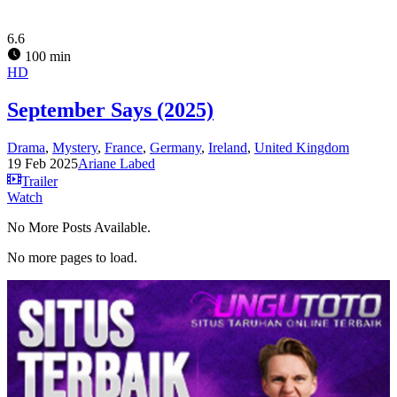
6.6
100 min
HD
September Says (2025)
Drama
,
Mystery
,
France
,
Germany
,
Ireland
,
United Kingdom
19 Feb 2025
Ariane Labed
Trailer
Watch
No More Posts Available.
No more pages to load.