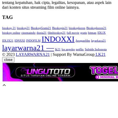
tentang kepatuhan, hak cipta, legalitas, kesopanan, atau aspek lain
dari konten situs streaming film online lainnya.
TAG
bioskop 21
bioskop21
BioskopGratis21
Bioskopin21
bioskopkeren
Bioskopkeren21
bioskop online
cinemaindo
dunia21
filmbioskop21
full movie
gratis
hitman
IDLIX
INDOXXI
IDLIX21
IDNXXI
INDOFILM
Juraganfilm
layarkaca21
layarwarna21 —
lk21
los angeles
netflix
Subtitle Indonesia
© 2023
LAYARWARNA21
| Support By WarnaGroup
LK21
close