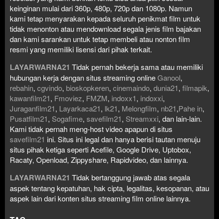
keinginan mulai dari 360p, 480p, 720p dan 1080p. Namun
kami tetap menyarakan kepada seluruh penikmat film untuk
tidak menonton atau mendownload segala jenis film bajakan
dan kami sarankan untuk tetap membeli atau nonton film
resmi yang memiliki lisensi dari pihak terkait.
LAYARWARNA21
Tidak pernah bekerja sama atau memiliki
hubungan kerja dengan situs streaming online
Ganool
,
rebahin
,
cgvindo
,
bioskopkeren
,
cinemaindo
,
dunia21
,
filmapik
,
kawanfilm21
,
Fmoviez
,
FMZM
,
indoxx1
,
indoxxi
,
Juraganfilm21
,
Layarkaca21
,
lk21
,
Melongfilm
,
nb21
,
Pahe in
,
Pusatfilm21
,
Sogafime
,
savefilm21
,
Streamxxi
, dan lain-lain.
Kami tidak pernah meng-host video apapun di situs
savefilm21
ini. Situs ini legal dan hanya berisi tautan menuju
situs pihak ketiga seperti Acefile, Google Drive, Uptobox,
Racaty, Openload, Zippyshare, Rapidvideo, dan lainnya.
LAYARWARNA21
Tidak bertanggung jawab atas segala
aspek tentang kepatuhan, hak cipta, legalitas, kesopanan, atau
aspek lain dari konten situs streaming film online lainnya.